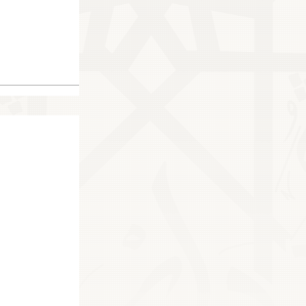
7886
11175