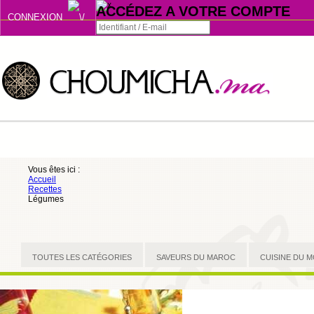
ACCÉDEZ A VOTRE COMPTE
CONNEXION
Connexion
Se souvenir de moi
ou
Vous êtes ici :
Accueil
S'INSCRIRE
Recettes
Légumes
ou
TOUTES LES CATÉGORIES
SAVEURS DU MAROC
CUISINE DU 