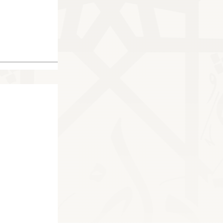
12860
18916