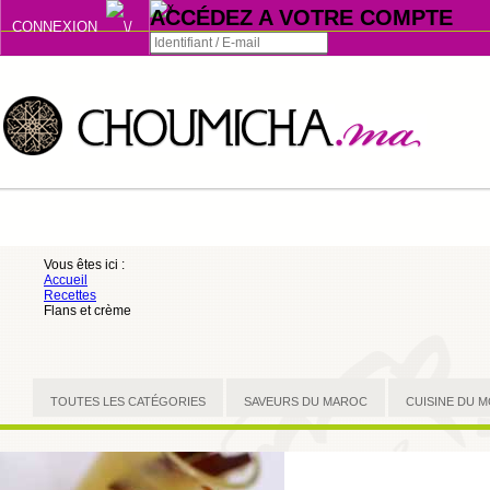
ACCÉDEZ A VOTRE COMPTE
CONNEXION
Connexion
Se souvenir de moi
ou
Vous êtes ici :
Accueil
S'INSCRIRE
Recettes
Flans et crème
ou
TOUTES LES CATÉGORIES
SAVEURS DU MAROC
CUISINE DU 