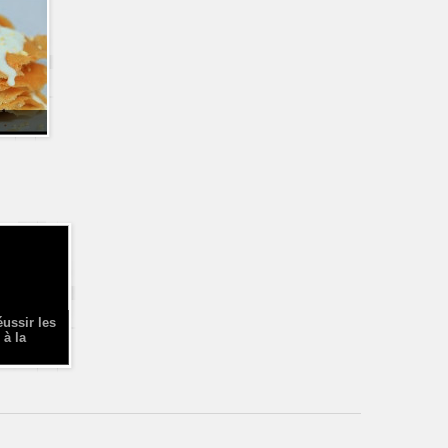
éussir les
 à la