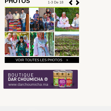
PHOTOS
1
-
3
De 18
1
VOIR TOUTES LES PHOTOS >
2
3