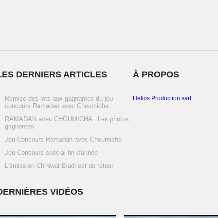
LES DERNIERS ARTICLES
À PROPOS
Remise des lots aux gagnantes du jeu
Helios Production sarl
concours Ramadan avec Choumicha
RAMADAN avec CHOUMICHA : Les photos
gagnantes
Jeu Concours Ramadan avec Choumicha
Jeu Concours spécial fin d'année
L'émission Ch'hiwat Bladi est de retour
DERNIÈRES VIDÉOS