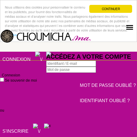
Nous utilisons des cookies pour personnaliser le contenu
CONTINUER
et les publicités, pour fournir des fonctionnalités de
médias sociaux et d'analyser notre trafic. Nous partageons également des informations
sur votre utilisation de notre site avec nos partenaires de médias sociaux, de publicité et
d'analyse et statistiques qui peuvent l es combiner avec d'autres informations que vous
leur avez fournies ou qu'ils avez recueillies à partir de votre utilisation de leurs services.
Lire plus
ACCÉDEZ A VOTRE COMPTE
CONNEXION
Connexion
Se souvenir de moi
MOT DE PASSE OUBLIÉ ?
IDENTIFIANT OUBLIÉ ?
ou
S'INSCRIRE