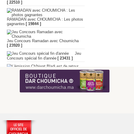
[ 22510 ]
RAMADAN avec CHOUMICHA : Les photos
gagnantes
[ 19844 ]
Jeu Concours Ramadan avec Choumicha
[ 23920 ]
Jeu
Concours spécial fin d'année
[ 23431 ]
L'émission Ch'hiwat Bladi est de retour
[ 19550 ]