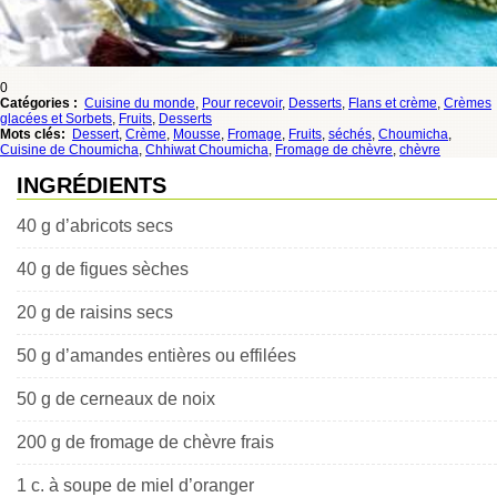
0
Catégories :
Cuisine du monde
,
Pour recevoir
,
Desserts
,
Flans et crème
,
Crèmes
glacées et Sorbets
,
Fruits
,
Desserts
Mots clés:
Dessert
,
Crème
,
Mousse
,
Fromage
,
Fruits
,
séchés
,
Choumicha
,
Cuisine de Choumicha
,
Chhiwat Choumicha
,
Fromage de chèvre
,
chèvre
INGRÉDIENTS
40 g d’abricots secs
40 g de figues sèches
20 g de raisins secs
50 g d’amandes entières ou effilées
50 g de cerneaux de noix
200 g de fromage de chèvre frais
1 c. à soupe de miel d’oranger