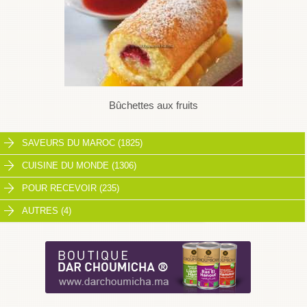
Bûchettes aux fruits
SAVEURS DU MAROC (1825)
CUISINE DU MONDE (1306)
POUR RECEVOIR (235)
AUTRES (4)