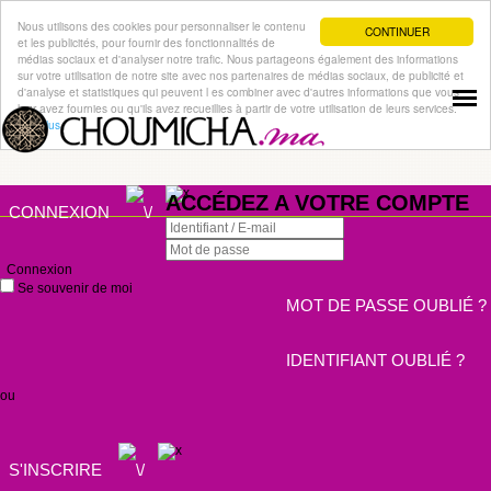
Nous utilisons des cookies pour personnaliser le contenu
CONTINUER
et les publicités, pour fournir des fonctionnalités de
médias sociaux et d'analyser notre trafic. Nous partageons également des informations
sur votre utilisation de notre site avec nos partenaires de médias sociaux, de publicité et
d'analyse et statistiques qui peuvent l es combiner avec d'autres informations que vous
leur avez fournies ou qu'ils avez recueillies à partir de votre utilisation de leurs services.
Lire plus
ACCÉDEZ A VOTRE COMPTE
CONNEXION
Connexion
Se souvenir de moi
MOT DE PASSE OUBLIÉ ?
IDENTIFIANT OUBLIÉ ?
ou
S'INSCRIRE