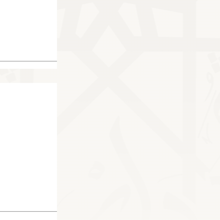
20484
16372