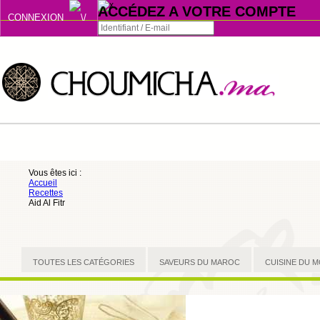
ACCÉDEZ A VOTRE COMPTE
CONNEXION
Connexion
Se souvenir de moi
ou
Vous êtes ici :
Accueil
S'INSCRIRE
Recettes
Aid Al Fitr
ou
TOUTES LES CATÉGORIES
SAVEURS DU MAROC
CUISINE DU 