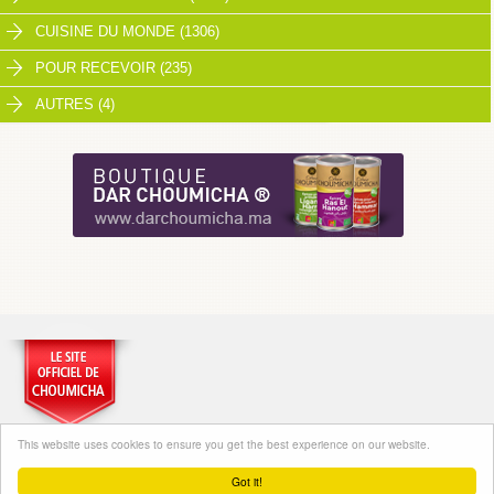
CUISINE DU MONDE (1306)
POUR RECEVOIR (235)
AUTRES (4)
This website uses cookies to ensure you get the best experience on our website.
Got it!