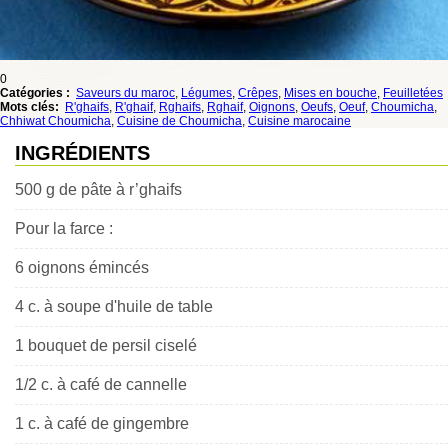
0
Catégories :
Saveurs du maroc
,
Légumes
,
Crêpes
,
Mises en bouche
,
Feuilletées
Mots clés:
R'ghaifs
,
R'ghaif
,
Rghaifs
,
Rghaif
,
Oignons
,
Oeufs
,
Oeuf
,
Choumicha
,
Chhiwat Choumicha
,
Cuisine de Choumicha
,
Cuisine marocaine
INGRÉDIENTS
500 g de pâte à r’ghaifs
Pour la farce :
6 oignons émincés
4 c. à soupe d'huile de table
1 bouquet de persil ciselé
1/2 c. à café de cannelle
1 c. à café de gingembre