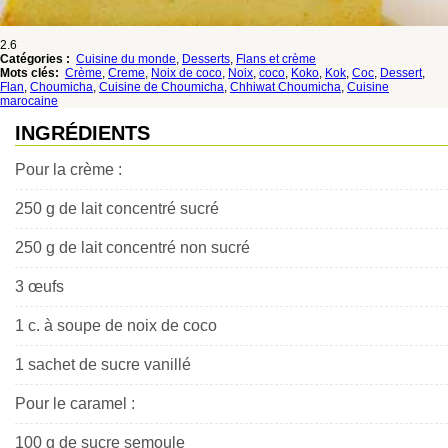
2.6
Catégories :
Cuisine du monde
,
Desserts
,
Flans et crème
Mots clés:
Crème
,
Creme
,
Noix de coco
,
Noix
,
coco
,
Koko
,
Kok
,
Coc
,
Dessert
,
Flan
,
Choumicha
,
Cuisine de Choumicha
,
Chhiwat Choumicha
,
Cuisine
marocaine
INGRÉDIENTS
Pour la crème :
250 g de lait concentré sucré
250 g de lait concentré non sucré
3 œufs
1 c. à soupe de noix de coco
1 sachet de sucre vanillé
Pour le caramel :
100 g de sucre semoule