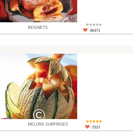
BEIGNETS
46371
MELONS SURPRISES
7537