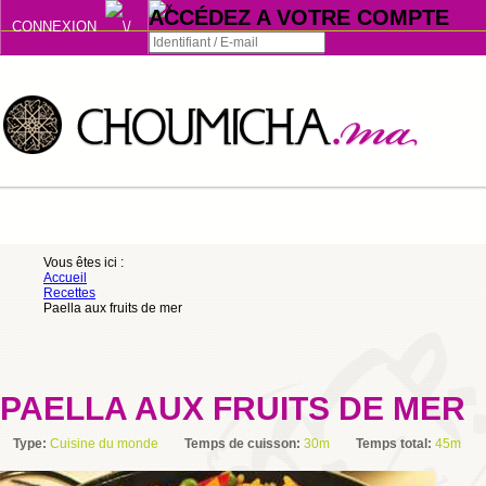
ACCÉDEZ A VOTRE COMPTE
CONNEXION
Connexion
Se souvenir de moi
ou
Vous êtes ici :
Accueil
S'INSCRIRE
Recettes
Paella aux fruits de mer
ou
PAELLA AUX FRUITS DE MER
Type:
Cuisine du monde
Temps de cuisson:
30m
Temps total:
45m