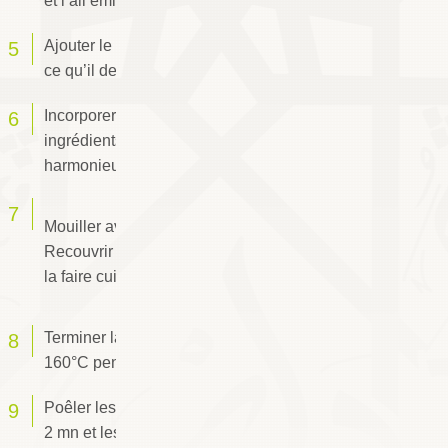
et l’ail émincés.
Ajouter le riz sans cesser de remuer jusqu’à
ce qu’il devienne translucide.
Incorporer la tomate râpée et le reste des
ingrédients en veillant à les disposer
harmonieusement.
Mouiller avec le
bouillon de crevettes
.
Recouvrir la paella d’un papier d’aluminium,
la faire cuire durant 10 mn à feu doux.
Terminer la cuisson au four préchauffé à
160°C pendant 15 à 20 mn.
Poêler les crevettes entières à feu vif pendant
2 mn et les réserver.