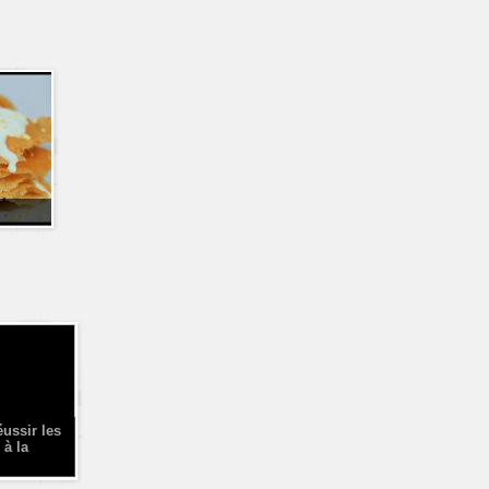
éussir les
 à la