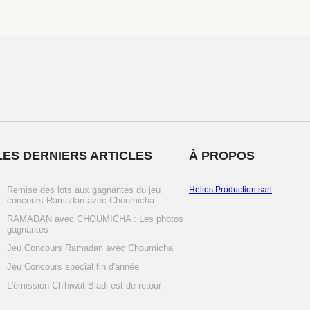
LES DERNIERS ARTICLES
À PROPOS
Remise des lots aux gagnantes du jeu
Helios Production sarl
concours Ramadan avec Choumicha
RAMADAN avec CHOUMICHA : Les photos
gagnantes
Jeu Concours Ramadan avec Choumicha
Jeu Concours spécial fin d'année
L'émission Ch'hiwat Bladi est de retour