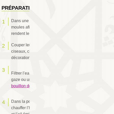
PRÉPARATION
Dans une marmite sur feu doux, déposer les
moules afin qu’elles s’ouvrent et qu’elles
rendent leur eau.
Couper leur barbe à l’aide d’une paire de
ciseaux, conserver quelques pièces pour la
décoration et dé-coquiller le reste.
Filtrer l’eau rendue des moules à travers une
gaze ou une passoire et l’incorporer au
bouillon de crevettes
.
Dans la poêle à paella sur feu doux, faire
chauffer l’huile d’olive. Y faire revenir l’oignon