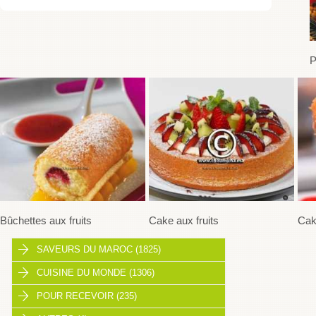
P
Bûchettes aux fruits
Cake aux fruits
Cake
SAVEURS DU MAROC (1825)
CUISINE DU MONDE (1306)
POUR RECEVOIR (235)