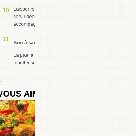
Laisser reposer la paella 5 mn avant de la
servir décorée de crevettes et de moules, et
accompagnée de tranches de citron.
Bon à savoir :
La paella doit être servie humide et bien
moelleuse.
 Chafay
VOUS AIMEREZ AUSSI
0
COMMENTAIRES