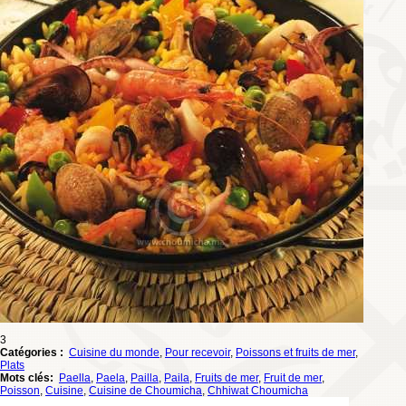
3
Catégories :
Cuisine du monde
,
Pour recevoir
,
Poissons et fruits de mer
,
Plats
Mots clés:
Paella
,
Paela
,
Pailla
,
Paila
,
Fruits de mer
,
Fruit de mer
,
Poisson
,
Cuisine
,
Cuisine de Choumicha
,
Chhiwat Choumicha