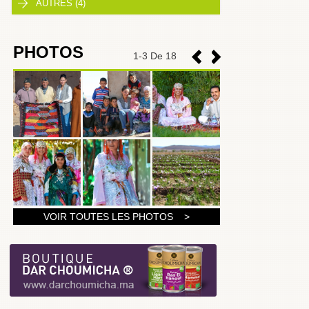
AUTRES (4)
PHOTOS
1
-
3
De 18
1
VOIR TOUTES LES PHOTOS >
2
3