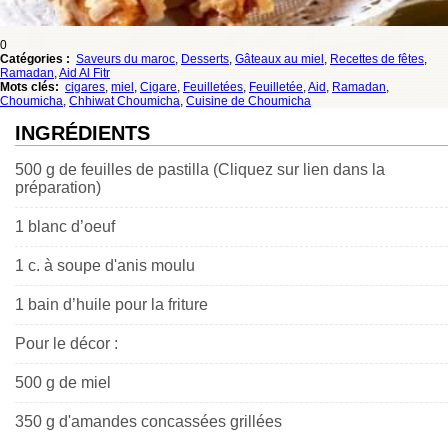
0
Catégories :
Saveurs du maroc
,
Desserts
,
Gâteaux au miel
,
Recettes de fêtes
,
Ramadan
,
Aid Al Fitr
Mots clés:
cigares
,
miel
,
Cigare
,
Feuilletées
,
Feuilletée
,
Aid
,
Ramadan
,
Choumicha
,
Chhiwat Choumicha
,
Cuisine de Choumicha
INGRÉDIENTS
500 g de feuilles de pastilla (Cliquez sur lien dans la
préparation)
1 blanc d’oeuf
1 c. à soupe d'anis moulu
1 bain d’huile pour la friture
Pour le décor :
500 g de miel
350 g d'amandes concassées grillées