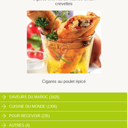
crevettes
Cigares au poulet épicé
SAVEURS DU MAROC (1825)
CUISINE DU MONDE (1306)
POUR RECEVOIR (235)
AUTRES (4)