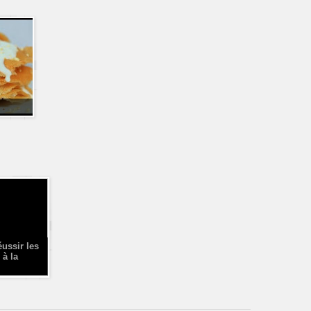
éussir les
 à la