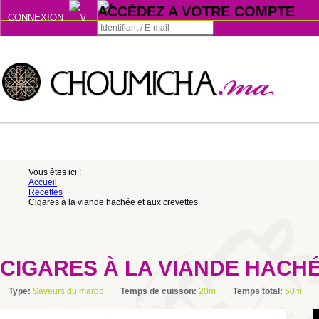
ACCÉDEZ A VOTRE COMPTE
CONNEXION
Connexion
Se souvenir de moi
ou
Vous êtes ici :
Accueil
S'INSCRIRE
Recettes
Cigares à la viande hachée et aux crevettes
ou
CIGARES À LA VIANDE HACH
Type:
Saveurs du maroc
Temps de cuisson:
20m
Temps total:
50m