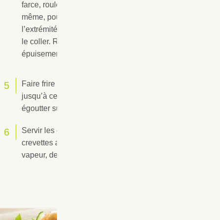
farce, rouler le ruban sur la farce et sur lui
même, pour obtenir un cigare. Badigeonner
l’extrémité du cigare avec le blanc d’œuf pour
le coller. Répéter l’opération jusqu’à
épuisement des ingrédients.
Faire frire les cigares dans l’huile chaude
jusqu’à ce qu’ils deviennent dorés, les
égoutter sur du papier absorbant.
Servir les cigares à la viande hachée et aux
crevettes accompagnés de riz cuit à la
vapeur, de sauces soja et de sauce d’huîtres.