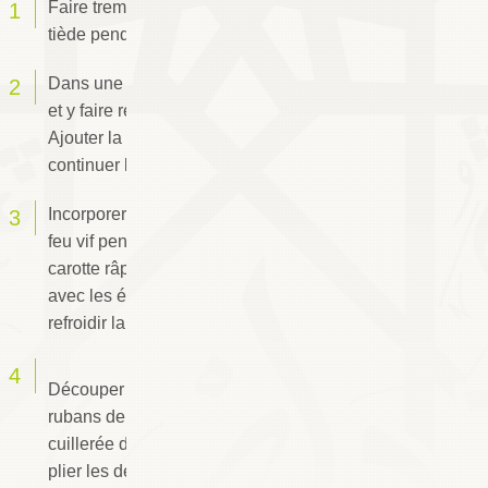
Faire tremper le vermicelle de riz dans l’eau
tiède pendant 5 mn puis l’égoutter.
Dans une poêle, faire chauffer l'huile d’olive
et y faire revenir l’oignon et l’ail pendant 3 mn.
Ajouter la viande hachée émiettée et
continuer la cuisson pendant 3mn.
Incorporer les crevettes et les laisser cuire sur
feu vif pendant 2 mn. Retirer du feu, ajouter la
carotte râpée, le vermicelle et assaisonner
avec les épices et le persil émincé. Laisser
refroidir la farce.
Découper
les feuilles de pastilla
en larges
rubans de taille identique. Déposer une
cuillerée de farce en haut de chaque ruban,
plier les deux côtés du ruban de feuille sur la