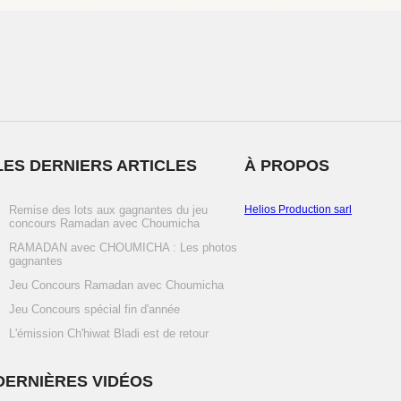
LES DERNIERS ARTICLES
À PROPOS
Remise des lots aux gagnantes du jeu
Helios Production sarl
concours Ramadan avec Choumicha
RAMADAN avec CHOUMICHA : Les photos
gagnantes
Jeu Concours Ramadan avec Choumicha
Jeu Concours spécial fin d'année
L'émission Ch'hiwat Bladi est de retour
DERNIÈRES VIDÉOS