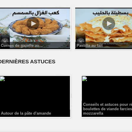
Cornes de gazelle au...
Pastilla au lait
DERNIÈRES ASTUCES
Conseils et astuces pour r
boulettes de viande farcies
Autour de la pâte d'amande
mozzarella