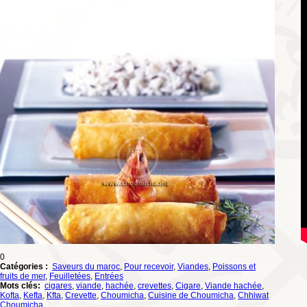
0
Catégories :
Saveurs du maroc
,
Pour recevoir
,
Viandes
,
Poissons et
fruits de mer
,
Feuilletées
,
Entrées
Mots clés:
cigares
,
viande
,
hachée
,
crevettes
,
Cigare
,
Viande hachée
,
Kofta
,
Kefta
,
Kfta
,
Crevette
,
Choumicha
,
Cuisine de Choumicha
,
Chhiwat
Choumicha