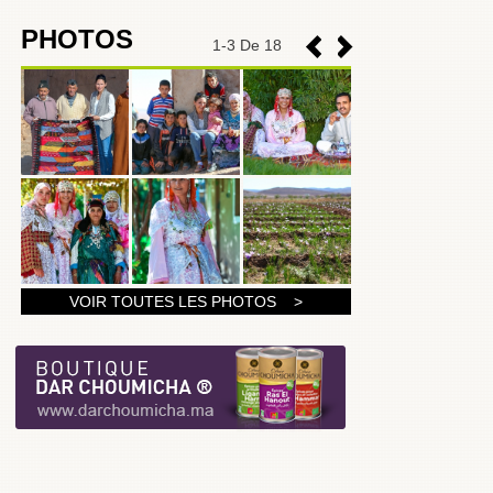
PHOTOS
1
-
3
De 18
1
VOIR TOUTES LES PHOTOS >
2
3