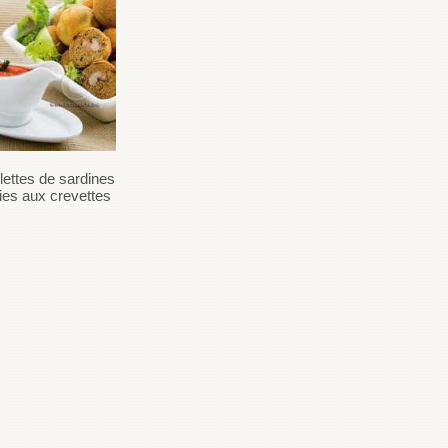
lettes de sardines panées
Boulettes de viande aux petits
cies aux crevettes
pois et fenouil