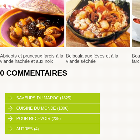
Abricots et pruneaux farcis à la
Belboula aux fèves et à la
Bou
viande hachée et aux noix
viande séchée
far
0
COMMENTAIRES
SAVEURS DU MAROC (1825)
CUISINE DU MONDE (1306)
POUR RECEVOIR (235)
AUTRES (4)