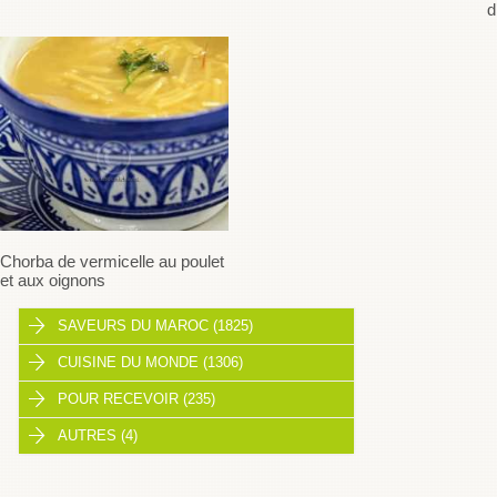
d
Chorba de vermicelle au poulet
et aux oignons
SAVEURS DU MAROC (1825)
CUISINE DU MONDE (1306)
POUR RECEVOIR (235)
AUTRES (4)