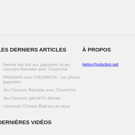
LES DERNIERS ARTICLES
À PROPOS
Remise des lots aux gagnantes du jeu
Helios Production sarl
concours Ramadan avec Choumicha
RAMADAN avec CHOUMICHA : Les photos
gagnantes
Jeu Concours Ramadan avec Choumicha
Jeu Concours spécial fin d'année
L'émission Ch'hiwat Bladi est de retour
DERNIÈRES VIDÉOS