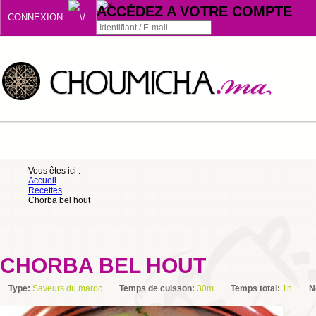
ACCÉDEZ A VOTRE COMPTE
CONNEXION
Connexion
Se souvenir de moi
ou
Vous êtes ici :
Accueil
S'INSCRIRE
Recettes
Chorba bel hout
ou
CHORBA BEL HOUT
Type:
Saveurs du maroc
Temps de cuisson:
30m
Temps total:
1h
N