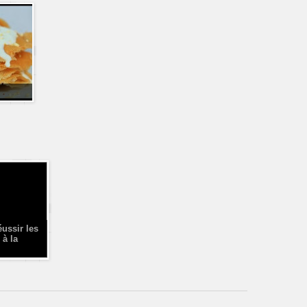
éussir les
 à la