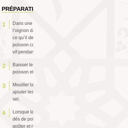
PRÉPARATION
Dans une marmite sur feu doux, faire revenir
l’oignon dans le mélange beurre/huile jusqu’à
ce qu’il devienne translucide, ajouter le
poisson coupé en dés et le faire sauter sur feu
vif pendant 1mn.
Baisser le feu, retirer délicatement les dés de
poisson et les réserver.
Mouiller la marmite avec l’eau, à ébullition
ajouter les légumes, le bouquet d’herbes et le
sel.
Lorsque les légumes sont cuits, remettre les
dés de poisson dans la marmite. Poivrer,
goûter et rectifier l’assaisonnement avant de