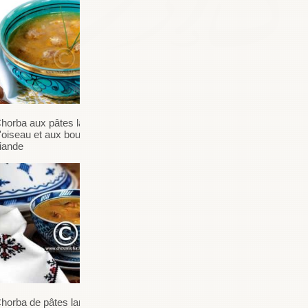
horba aux pâtes langue
'oiseau et aux boulettes de
iande
horba de pâtes langue