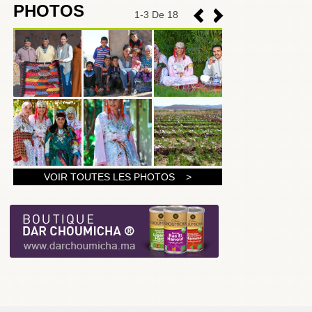
PHOTOS
1
-
3
De 18
1
VOIR TOUTES LES PHOTOS >
2
3