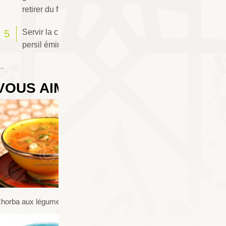
retirer du feu.
Servir la chorba chaude garnie de feuilles de
persil émincées.
 Chafay
VOUS AIMEREZ AUSSI
0
COMMENTAIRES
horba aux légumes