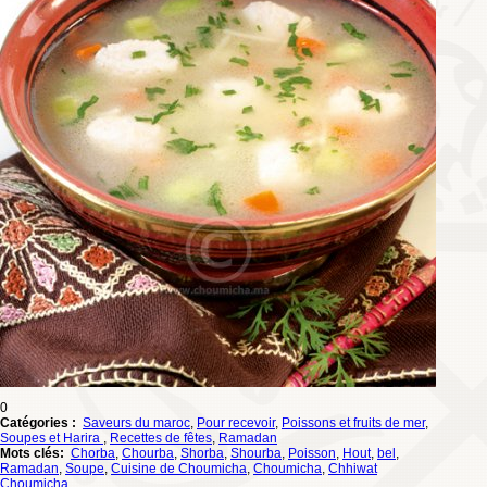
0
Catégories :
Saveurs du maroc
,
Pour recevoir
,
Poissons et fruits de mer
,
Soupes et Harira
,
Recettes de fêtes
,
Ramadan
Mots clés:
Chorba
,
Chourba
,
Shorba
,
Shourba
,
Poisson
,
Hout
,
bel
,
Ramadan
,
Soupe
,
Cuisine de Choumicha
,
Choumicha
,
Chhiwat
Choumicha