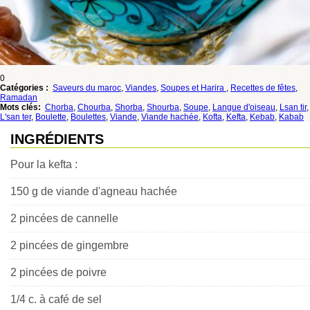
0
Catégories :
Saveurs du maroc
,
Viandes
,
Soupes et Harira
,
Recettes de fêtes
,
Ramadan
Mots clés:
Chorba
,
Chourba
,
Shorba
,
Shourba
,
Soupe
,
Langue d'oiseau
,
Lsan tir
,
L'san ter
,
Boulette
,
Boulettes
,
Viande
,
Viande hachée
,
Kofta
,
Kefta
,
Kebab
,
Kabab
INGRÉDIENTS
Pour la kefta :
150 g de viande d'agneau hachée
2 pincées de cannelle
2 pincées de gingembre
2 pincées de poivre
1/4 c. à café de sel