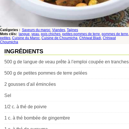
Catégories :
Saveurs du maroc
,
Viandes
,
Tajines
Mots clés:
langue
,
veau
,
pois chiches
,
petites pommes de terre
,
pommes de terre
,
petites
,
Cuisine du Maroc
,
Cuisine de Choumicha
,
Chhiwat Bladi
,
Chhiwat
Choumicha
INGRÉDIENTS
500 g de langue de veau prête à l'emploi coupée en tranches
500 g de petites pommes de terre pelées
2 gousses d'ail émincées
Sel
1/2 c. à thé de poivre
1 c. à thé bombée de gingembre