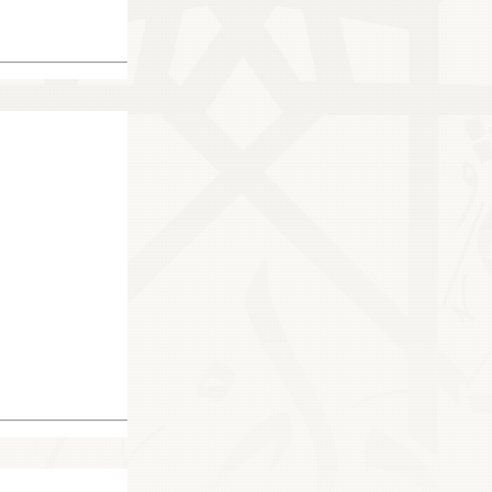
36000
23895