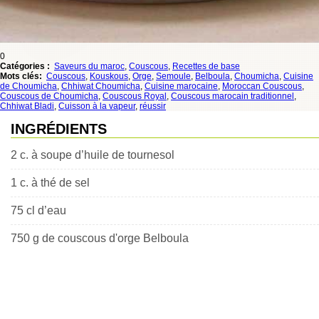
0
Catégories :
Saveurs du maroc
,
Couscous
,
Recettes de base
Mots clés:
Couscous
,
Kouskous
,
Orge
,
Semoule
,
Belboula
,
Choumicha
,
Cuisine
de Choumicha
,
Chhiwat Choumicha
,
Cuisine marocaine
,
Moroccan Couscous
,
Couscous de Choumicha
,
Couscous Royal
,
Couscous marocain traditionnel
,
Chhiwat Bladi
,
Cuisson à la vapeur
,
réussir
INGRÉDIENTS
2 c. à soupe d’huile de tournesol
1 c. à thé de sel
75 cl d’eau
750 g de couscous d'orge Belboula