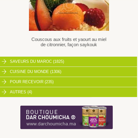
Couscous aux fruits et yaourt au miel
de citronnier, façon saykouk
SAVEURS DU MAROC (1825)
CUISINE DU MONDE (1306)
POUR RECEVOIR (235)
AUTRES (4)