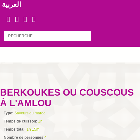
العربية
BERKOUKES OU COUSCOUS
À L'AMLOU
Type:
Saveurs du maroc
Temps de cuisson:
1h
Temps total:
1h 15m
Nombre de personnes
4