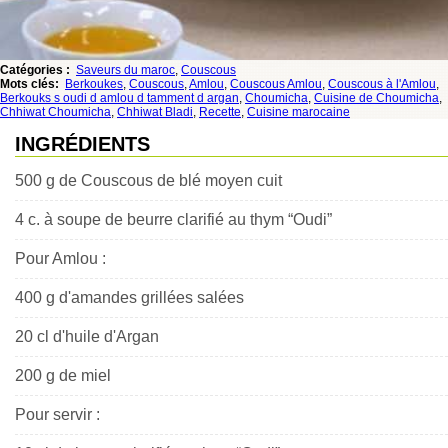
Catégories :
Saveurs du maroc
,
Couscous
Mots clés:
Berkoukes
,
Couscous
,
Amlou
,
Couscous Amlou
,
Couscous à l'Amlou
,
Berkouks s oudi d amlou d tamment d argan
,
Choumicha
,
Cuisine de Choumicha
,
Chhiwat Choumicha
,
Chhiwat Bladi
,
Recette
,
Cuisine marocaine
INGRÉDIENTS
500 g de Couscous de blé moyen cuit
4 c. à soupe de beurre clarifié au thym “Oudi”
Pour Amlou :
400 g d'amandes grillées salées
20 cl d'huile d'Argan
200 g de miel
Pour servir :