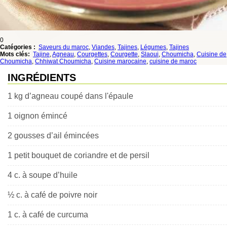
0
Catégories :
Saveurs du maroc
,
Viandes
,
Tajines
,
Légumes
,
Tajines
Mots clés:
Tajine
,
Agneau
,
Courgettes
,
Courgette
,
Slaoui
,
Choumicha
,
Cuisine de
Choumicha
,
Chhiwat Choumicha
,
Cuisine marocaine
,
cuisine de maroc
INGRÉDIENTS
1 kg d’agneau coupé dans l'épaule
1 oignon émincé
2 gousses d’ail émincées
1 petit bouquet de coriandre et de persil
4 c. à soupe d’huile
½ c. à café de poivre noir
1 c. à café de curcuma