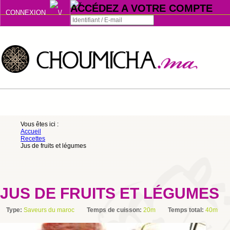
ACCÉDEZ A VOTRE COMPTE
CONNEXION
Connexion
Se souvenir de moi
ou
Vous êtes ici :
Accueil
S'INSCRIRE
Recettes
Jus de fruits et légumes
ou
JUS DE FRUITS ET LÉGUMES
Type:
Saveurs du maroc
Temps de cuisson:
20m
Temps total:
40m