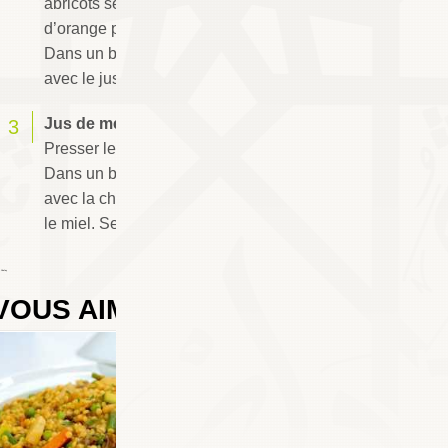
abricots secs et les tremper dans 25 cl de jus
d’orange pendant 60 mn pour les réhydrater.
Dans un blinder, mixer les abricots réhydratés
avec le jus d’orange. Servir le jus bien frais.
Jus de melon et pomelos au gingembre :
Presser les pomelos pour en extraire le jus.
Dans un blinder, mixer le jus de pomelos
avec la chair de melon, le gingembre frais et
le miel. Servir le jus bien frais.
 Chafay
VOUS AIMEREZ AUSSI
0
COMMENTAIRES