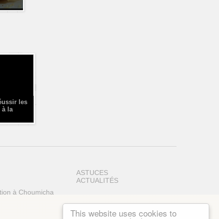
éussir les
 à la
ASTUCES
ACTUALITÉS
tion à Choumicha
This website uses cookies to