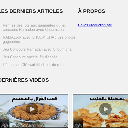
LES DERNIERS ARTICLES
À PROPOS
Remise des lots aux gagnantes du jeu
Helios Production sarl
concours Ramadan avec Choumicha
RAMADAN avec CHOUMICHA : Les photos
gagnantes
Jeu Concours Ramadan avec Choumicha
Jeu Concours spécial fin d'année
L'émission Ch'hiwat Bladi est de retour
DERNIÈRES VIDÉOS