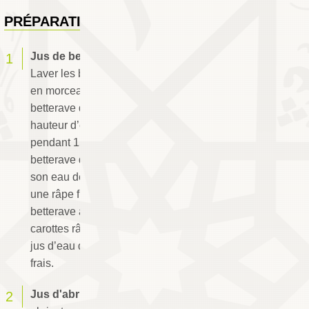
PRÉPARATION
Jus de bettrave et de carotte à l'orange :
Laver les betteraves, les peler et les couper
en morceaux. Déposer les morceaux de
betterave dans une casserole, les couvrir à
hauteur d’eau et les cuire à feu moyen
pendant 15 à 20 mn environ. Retirer la
betterave du feu et la laisser refroidir dans
son eau de cuisson. Râper les carottes dans
une râpe fine. Dans un blinder, mixer la
betterave avec son eau de cuisson, les
carottes râpées et le jus d’orange. Parfumer le
jus d’eau de fleurs d’oranger et le servir bien
frais.
Jus d'abricots secs à l'orange :
Laver les