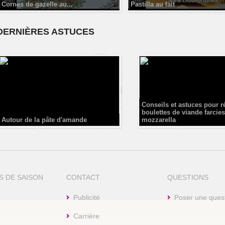
Cornes de gazelle au...
Pastilla au lait
DERNIÈRES ASTUCES
Conseils et astuces pour r
boulettes de viande farcies
Autour de la pâte d'amande
mozzarella
S DE SAISON
CONTACT
QUESTIONS
Publicité
Poser une ques
Carrière