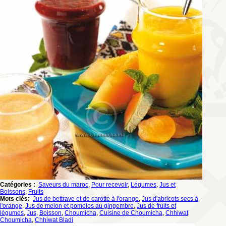
Catégories :
Saveurs du maroc
,
Pour recevoir
,
Légumes
,
Jus et
Boissons
,
Fruits
Mots clés:
Jus de bettrave et de carotte à l'orange
,
Jus d'abricots secs à
l'orange
,
Jus de melon et pomelos au gingembre
,
Jus de fruits et
légumes
,
Jus
,
Boisson
,
Choumicha
,
Cuisine de Choumicha
,
Chhiwat
Choumicha
,
Chhiwat Bladi