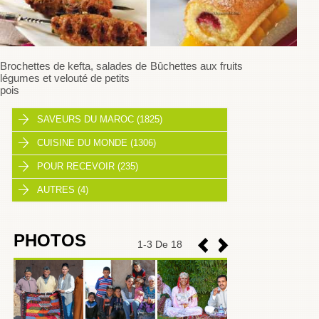
Brochettes de kefta, salades de
Bûchettes aux fruits
légumes et velouté de petits
pois
SAVEURS DU MAROC (1825)
CUISINE DU MONDE (1306)
POUR RECEVOIR (235)
AUTRES (4)
PHOTOS
1
-
3
De 18