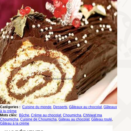
Catégories :
Cuisine du monde
,
Desserts
,
Gâteaux au chocolat
,
Gâteaux
à la crème
Mots clés:
Bûche
,
Crème au chocolat
,
Choumicha
,
Chhiwat ma
Choumicha
,
Cuisine de Choumicha
,
Gâteau au chocolat
,
Gâteau roulé
,
Gâteau à la crème