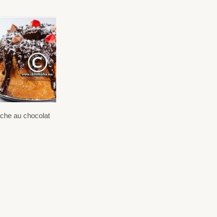
oche au chocolat
Brioches à la crème
d'amandes