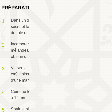
PRÉPARATION
Dans un grand bol, battre les œufs avec le
sucre et le sel jusqu’à ce que le mélange
double de volume.
Incorporer le reste des ingrédients tamisés en
mélangeant avec une cuillère en bois pour
obtenir une pâte légère et aérée.
Verser la préparation sur une plaque (40 x 30
cm) tapissée de papier sulfurisé et l'étaler
d’une manière uniforme.
Cuire au four préchauffé à 170°C pendant 10
à 12 mn.
Sortir le biscuit du four et le lisser tiédir 5 mn.