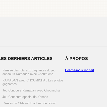
LES DERNIERS ARTICLES
À PROPOS
Remise des lots aux gagnantes du jeu
Helios Production sarl
concours Ramadan avec Choumicha
RAMADAN avec CHOUMICHA : Les photos
gagnantes
Jeu Concours Ramadan avec Choumicha
Jeu Concours spécial fin d'année
L'émission Ch'hiwat Bladi est de retour