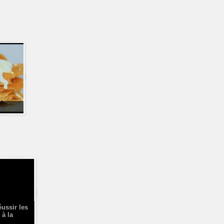
éussir les
 à la