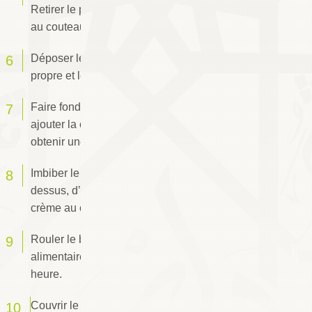
Retirer le papier sulfurisé et égaliser les bords
au couteau pour avoir un rectangle parfait.
Déposer le biscuit encore tiède sur un torchon
propre et le rouler sur lui même.
Faire fondre le chocolat noir au bain-marie,
ajouter la crème fraîche en remuant pour
obtenir une crème homogène et brillante.
Imbiber le biscuit avec le café, et étaler
dessus, d’une manière uniforme les 3/4 de la
crème au chocolat.
Rouler le biscuit, l'envelopper de film
alimentaire et le placer au frais pendant 1/2
heure.
Couvrir le roulé avec la crème au chocolat