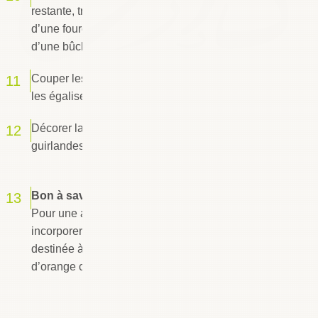
restante, tracer des lignes avec les pointes
d’une fourchette pour lui donner l’aspect
d’une bûche.
Couper les côtés de la bûche en biais pour
les égaliser.
Décorer la bûche avec les bonbons et les
guirlandes.
Bon à savoir :
Pour une agréable petite note acidulée,
incorporer aux 3/4 de la crème au chocolat
destinée à fourrer le biscuit 50 g d’écorce
d’orange confite râpée.