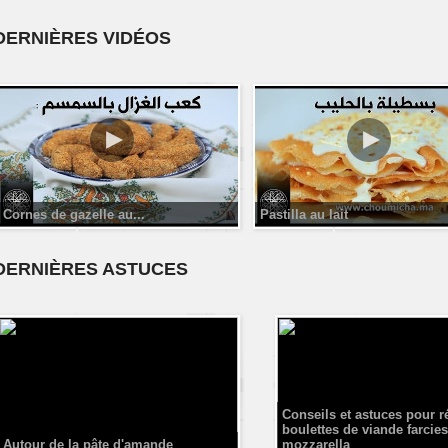
DERNIÈRES VIDÉOS
Cornes de gazelle au...
Pastilla au lait
DERNIÈRES ASTUCES
Conseils et astuces pour r
boulettes de viande farcies
Autour de la pâte d'amande
mozzarella