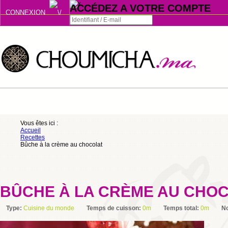
ACCÉDEZ A VOTRE COMPTE
CONNEXION
Connexion
Se souvenir de moi
ou
Vous êtes ici :
Accueil
S'INSCRIRE
Recettes
Bûche à la crème au chocolat
ou
BÛCHE À LA CRÈME AU CHO
Type:
Cuisine du monde
Temps de cuisson:
0m
Temps total:
0m
N