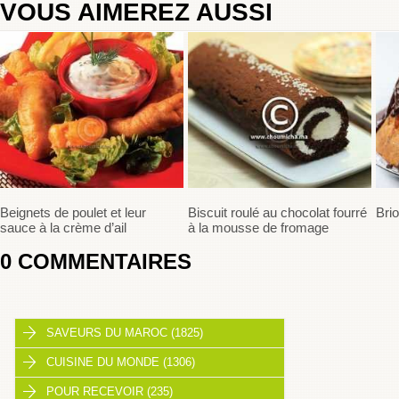
VOUS AIMEREZ AUSSI
Beignets de poulet et leur
Biscuit roulé au chocolat fourré
Bri
sauce à la crème d’ail
à la mousse de fromage
0
COMMENTAIRES
SAVEURS DU MAROC (1825)
CUISINE DU MONDE (1306)
POUR RECEVOIR (235)