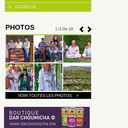
AUTRES (4)
PHOTOS
1
-
3
De 18
1
VOIR TOUTES LES PHOTOS >
2
3