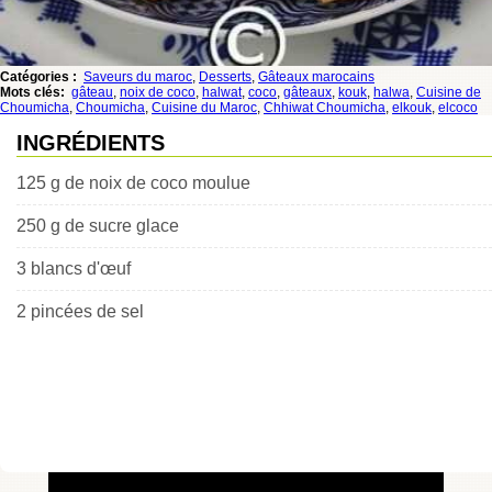
Catégories :
Saveurs du maroc
,
Desserts
,
Gâteaux marocains
Mots clés:
gâteau
,
noix de coco
,
halwat
,
coco
,
gâteaux
,
kouk
,
halwa
,
Cuisine de
Choumicha
,
Choumicha
,
Cuisine du Maroc
,
Chhiwat Choumicha
,
elkouk
,
elcoco
INGRÉDIENTS
125 g de noix de coco moulue
250 g de sucre glace
3 blancs d'œuf
2 pincées de sel