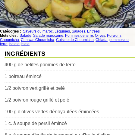
Catégories :
Saveurs du maroc
,
Légumes
,
Salades
,
Entrées
Mots clés:
Salade
,
Salade marocaine
,
Pommes de terre
,
Olives
,
Poivrons
,
Choumicha
,
Chhiwat Choumicha
,
Cuisine de Choumicha
,
Chlada
,
pommes de
terre
,
batata
,
btata
INGRÉDIENTS
400 g de petites pommes de terre
1 poireau émincé
1/2 poivron vert grillé et pelé
1/2 poivron rouge grillé et pelé
100 g d'olives vertes dénoyautées émincées
1 c. à soupe de persil émincé