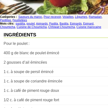
Catégories :
Saveurs du maroc
,
Pour recevoir
,
Volailles
,
Légumes
,
Ramadan
,
Pastillas
,
Feuilletées
Mots clés:
pastilla
,
poulet
,
épinards
,
Pastila
,
Bastila
,
Epinards
,
Epinard
,
Choumicha
,
Cuisine de Choumicha
,
Chhiwat Choumicha
,
Cuisine marocaine
INGRÉDIENTS
Pour le poulet :
400 g de blanc de poulet émincé
2 gousses d’ail émincées
1 c. à soupe de persil émincé
1 c. à soupe de coriandre émincée
1 c. à café de piment rouge doux
1/2 c. à café de piment rouge fort