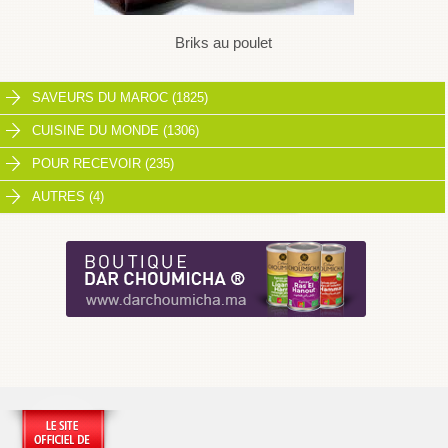
Briks au poulet
SAVEURS DU MAROC (1825)
CUISINE DU MONDE (1306)
POUR RECEVOIR (235)
AUTRES (4)