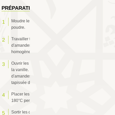
PRÉPARATION
Moudre les amandes pour les réduire en
poudre.
Travailler tous les ingrédients de la crème
d'amandes pour obtenir un mélange
homogène.
Ouvrir les croissants et les imbiber de sirop à
la vanille. Garnir les croissants de crème
d'amandes et les disposer sur une plaque
tapissée de papier sulfurisé.
Placer les croissants au four préchauffé à
180°C pendant 15 mn.
Sortir les croissants du four et les laisser