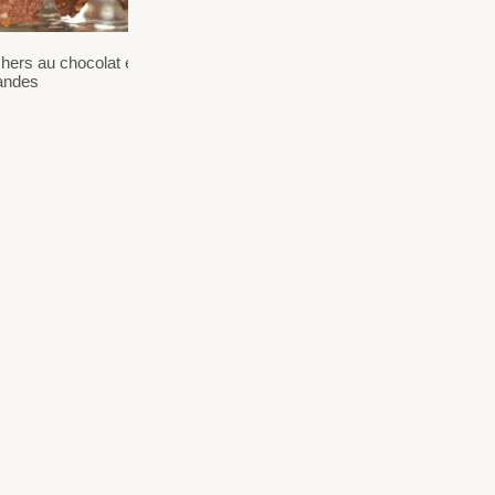
hers au chocolat et aux
Sorbet de lait d’amandes à
andes
l’eau de rose, cigares à la
cannelle