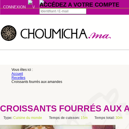
ACCÉDEZ A VOTRE COMPTE
CONNEXION
Connexion
Se souvenir de moi
ou
Vous êtes ici :
Accueil
S'INSCRIRE
Recettes
Croissants fourrés aux amandes
ou
CROISSANTS FOURRÉS AUX 
Type:
Cuisine du monde
Temps de cuisson:
15m
Temps total:
30m