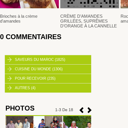
Brioches à la crème
CRÈME D’AMANDES
Roc
d'amandes
GRILLÉES, SUPRÊMES
am
D’ORANGE À LA CANNELLE
0
COMMENTAIRES
SAVEURS DU MAROC (1825)
CUISINE DU MONDE (1306)
POUR RECEVOIR (235)
AUTRES (4)
PHOTOS
1
-
3
De 18