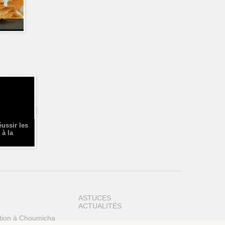
éussir les
 à la
ASTUCES
ACTUALITÉS
tion à Choumicha