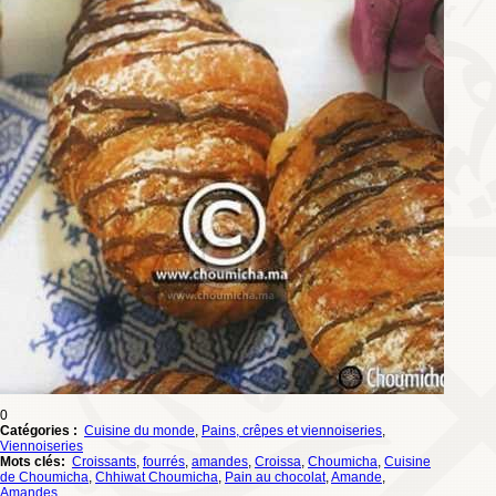
0
Catégories :
Cuisine du monde
,
Pains, crêpes et viennoiseries
,
Viennoiseries
Mots clés:
Croissants
,
fourrés
,
amandes
,
Croissa
,
Choumicha
,
Cuisine
de Choumicha
,
Chhiwat Choumicha
,
Pain au chocolat
,
Amande
,
Amandes