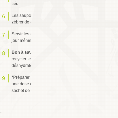
tiédir.
Les saupoudrer de sucre en poudre et les
zébrer de chocolat noir fondu.
Servir les croissants fourrés aux amandes le
jour même.
Bon à savoir :
cette recette est parfaite pour
recycler les croissants ou les brioches
déshydratées.
*Préparer un sirop de densité moyenne avec
une dose d'eau, deux doses de sucre et un
sachet de sucre vanillé.
 Chafay