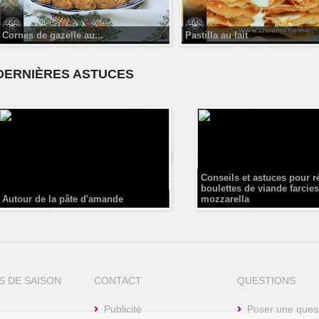
Cornes de gazelle au...
Pastilla au lait
DERNIÈRES ASTUCES
Conseils et astuces pour r
boulettes de viande farcies
Autour de la pâte d'amande
mozzarella
S DE SAISON
CONTACT
QUESTIONS
Publicité
Poser une ques