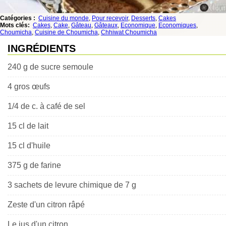
Catégories :
Cuisine du monde
,
Pour recevoir
,
Desserts
,
Cakes
Mots clés:
Cakes
,
Cake
,
Gâteau
,
Gâteaux
,
Economique
,
Economiques
,
Choumicha
,
Cuisine de Choumicha
,
Chhiwat Choumicha
INGRÉDIENTS
240 g de sucre semoule
4 gros œufs
1/4 de c. à café de sel
15 cl de lait
15 cl d'huile
375 g de farine
3 sachets de levure chimique de 7 g
Zeste d'un citron râpé
Le jus d'un citron