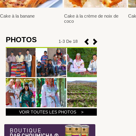
Cake à la banane
Cake à la crème de noix de
Cak
coco
PHOTOS
1
-
3
De 18
1
VOIR TOUTES LES PHOTOS >
2
3