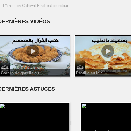
L'émission Ch'hiwat Bladi est de retour
DERNIÈRES VIDÉOS
Cornes de gazelle au...
Pastilla au lait
DERNIÈRES ASTUCES