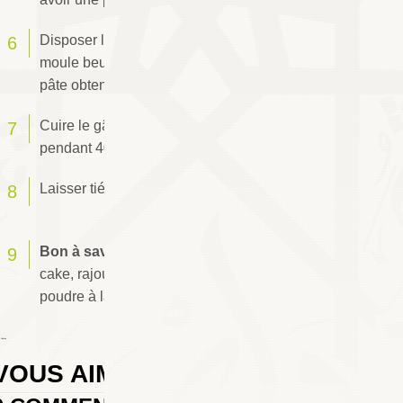
Disposer les rondelles d'orange dans un
moule beurré et fariné puis verser dessus la
pâte obtenue.
Cuire le gâteau au four préchauffé à 180°C
pendant 40 mn.
Laisser tiédir le cake avant de le démouler.
Bon à savoir :
pour donner plus de saveur au
cake, rajoutez 1/2 c. à café de cannelle en
poudre à la pâte.
 Chafay
VOUS AIMEREZ AUSSI