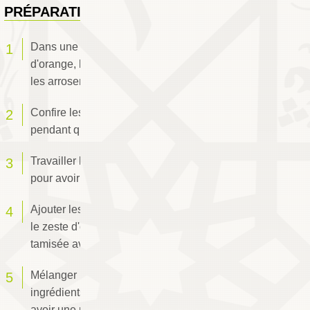
PRÉPARATION
Dans une poêle, disposer les rondelles
d'orange, les saupoudrer de sucre semoule et
les arroser d'eau de fleurs d'oranger.
Confire les rondelles d'orange à feu doux
pendant quelques minutes.
Travailler le beurre avec le sucre et le sel
pour avoir une crème lisse.
Ajouter les œufs, l'eau de fleurs d'oranger et
le zeste d'oranges puis incorporer la farine
tamisée avec la levure.
Mélanger pour bien amalgamer tout les
ingrédients puis rajouter le jus d'orange pour
avoir une pâte légère et homogène.