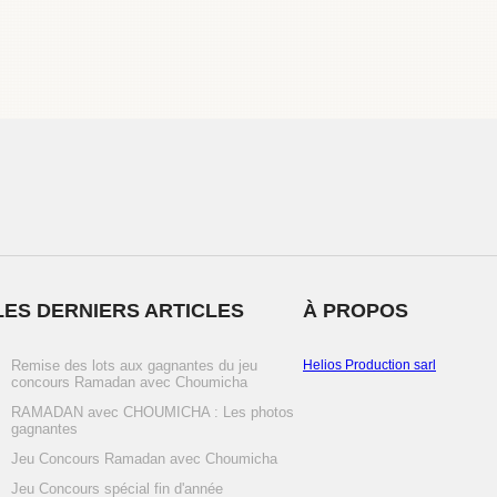
LES DERNIERS ARTICLES
À PROPOS
Remise des lots aux gagnantes du jeu
Helios Production sarl
concours Ramadan avec Choumicha
RAMADAN avec CHOUMICHA : Les photos
gagnantes
Jeu Concours Ramadan avec Choumicha
Jeu Concours spécial fin d'année