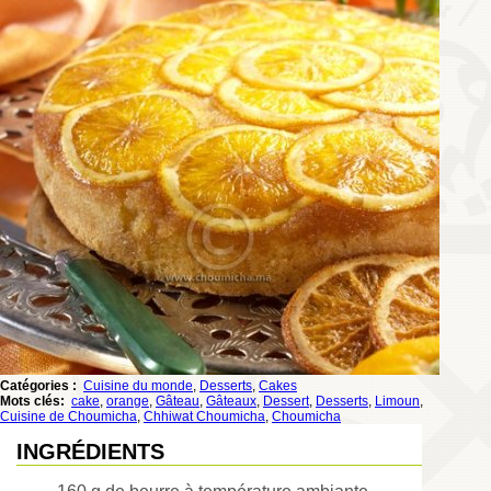
Catégories :
Cuisine du monde
,
Desserts
,
Cakes
Mots clés:
cake
,
orange
,
Gâteau
,
Gâteaux
,
Dessert
,
Desserts
,
Limoun
,
Cuisine de Choumicha
,
Chhiwat Choumicha
,
Choumicha
INGRÉDIENTS