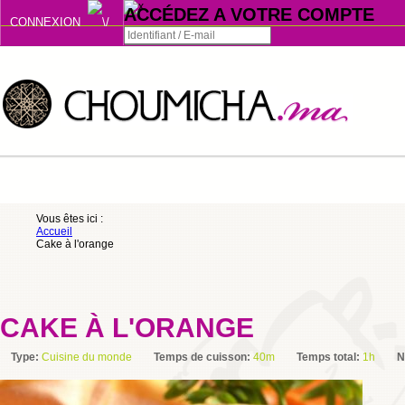
ACCÉDEZ A VOTRE COMPTE
CONNEXION
Connexion
Se souvenir de moi
ou
Vous êtes ici :
Accueil
S'INSCRIRE
Cake à l'orange
ou
CAKE À L'ORANGE
Type:
Cuisine du monde
Temps de cuisson:
40m
Temps total:
1h
N