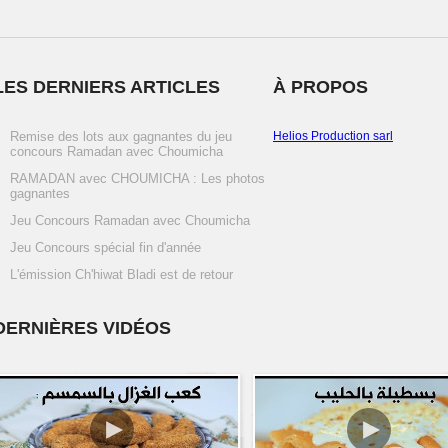
LES DERNIERS ARTICLES
À PROPOS
Remise des lots aux gagnantes du jeu
Helios Production sarl
concours Ramadan avec Choumicha
RAMADAN avec CHOUMICHA : Les photos
gagnantes
Jeu Concours Ramadan avec Choumicha
Jeu Concours spécial fin d'année
L'émission Ch'hiwat Bladi est de retour
DERNIÈRES VIDÉOS