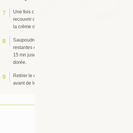
Une fois cuit, sortir le cake du four et le
recouvrir délicatement et uniformément avec
la crème de noix de coco.
Saupoudrer le cake d'amandes effilées
restantes et le remettre au four pendant 10 à
15 mn jusqu'à ce que sa surface devienne
dorée.
Retirer le cake du four et le laisser refroidir
avant de le démouler.