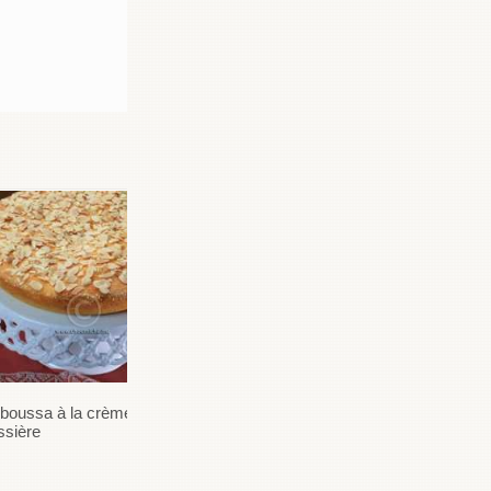
boussa à la crème
Beignets de poulet et leur
ssière
sauce à la crème d’ail