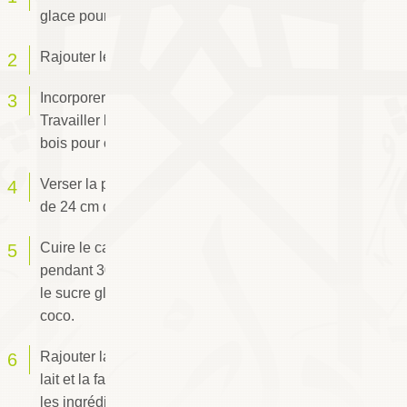
glace pour avoir une crème lisse.
Rajouter les œufs et bien mélanger.
Incorporer la farine tamisée, le sel et la levure.
Travailler le mélange avec une spatule en
bois pour obtenir une pâte homogène.
Verser la pâte dans un moule beurré et fariné
de 24 cm de diamètre.
Cuire le cake au four préchauffé à 170°C
pendant 30 mn. Pendant ce temps, mélanger
le sucre glace avec le beurre et la noix de
coco.
Rajouter la moitié des amandes effilées, le
lait et la farine. Travailler énergiquement tous
les ingrédients et les réserver.