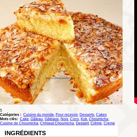
5
Catégories :
Cuisine du monde
,
Pour recevoir
,
Desserts
,
Cakes
Mots clés:
Cake
,
Gâteau
,
Gâteaux
,
Noix
,
Coco
,
Kok
,
Choumicha
,
Cuisine de Choumicha
,
Chhiwat Choumicha
,
Dessert
,
Crème
,
Creme
INGRÉDIENTS