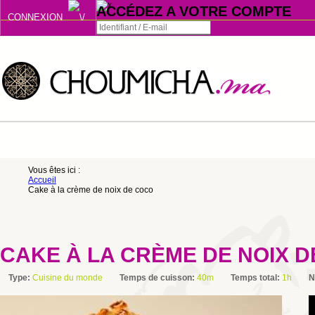
ACCÉDEZ A VOTRE COMPTE
CONNEXION
Connexion
Se souvenir de moi
ou
Vous êtes ici :
Accueil
S'INSCRIRE
Cake à la crème de noix de coco
ou
CAKE À LA CRÈME DE NOIX 
Type:
Cuisine du monde
Temps de cuisson:
40m
Temps total:
1h
N