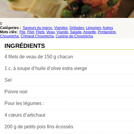
0
Catégories :
Saveurs du maroc
,
Viandes
,
Grillades
,
Légumes
,
Autres
Mots clés:
File
,
Filet
,
Filets
,
Veau
,
Viande
,
Salade
,
Assiette
,
Printanière
,
Choumicha
,
Chhiwat Choumicha
,
Cuisine de Choumicha
INGRÉDIENTS
4 filets de veau de 150 g chacun
1 c. à soupe d’huile d’olive extra vierge
Sel
Poivre noir
Pour les légumes :
4 cœurs d’artichaut
200 g de petits pois fins écossés