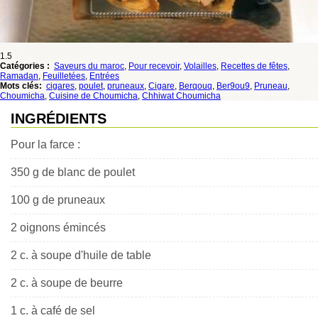
1.5
Catégories :
Saveurs du maroc
,
Pour recevoir
,
Volailles
,
Recettes de fêtes
,
Ramadan
,
Feuilletées
,
Entrées
Mots clés:
cigares
,
poulet
,
pruneaux
,
Cigare
,
Berqouq
,
Ber9ou9
,
Pruneau
,
Choumicha
,
Cuisine de Choumicha
,
Chhiwat Choumicha
INGRÉDIENTS
Pour la farce :
350 g de blanc de poulet
100 g de pruneaux
2 oignons émincés
2 c. à soupe d'huile de table
2 c. à soupe de beurre
1 c. à café de sel