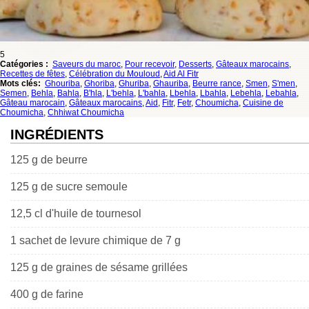
5
Catégories :
Saveurs du maroc
,
Pour recevoir
,
Desserts
,
Gâteaux marocains
,
Recettes de fêtes
,
Célébration du Mouloud
,
Aid Al Fitr
Mots clés:
Ghouriba
,
Ghoriba
,
Ghuriba
,
Ghauriba
,
Beurre rance
,
Smen
,
S'men
,
Semen
,
Behla
,
Bahla
,
B'hla
,
L'behla
,
L'bahla
,
Lbehla
,
Lbahla
,
Lebehla
,
Lebahla
,
Gâteau marocain
,
Gâteaux marocains
,
Aid
,
Fitr
,
Fetr
,
Choumicha
,
Cuisine de
Choumicha
,
Chhiwat Choumicha
INGRÉDIENTS
125 g de beurre
125 g de sucre semoule
12,5 cl d'huile de tournesol
1 sachet de levure chimique de 7 g
125 g de graines de sésame grillées
400 g de farine