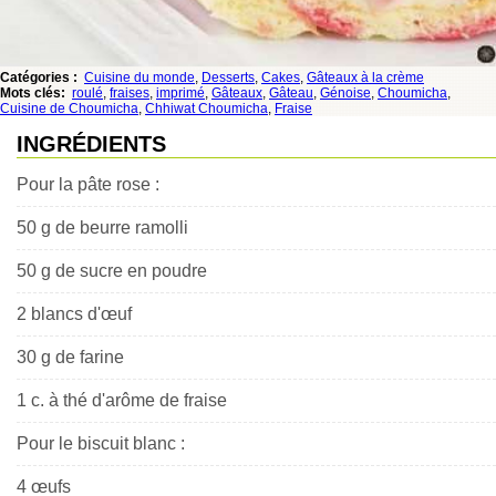
Catégories :
Cuisine du monde
,
Desserts
,
Cakes
,
Gâteaux à la crème
Mots clés:
roulé
,
fraises
,
imprimé
,
Gâteaux
,
Gâteau
,
Génoise
,
Choumicha
,
Cuisine de Choumicha
,
Chhiwat Choumicha
,
Fraise
INGRÉDIENTS
Pour la pâte rose :
50 g de beurre ramolli
50 g de sucre en poudre
2 blancs d'œuf
30 g de farine
1 c. à thé d'arôme de fraise
Pour le biscuit blanc :
4 œufs