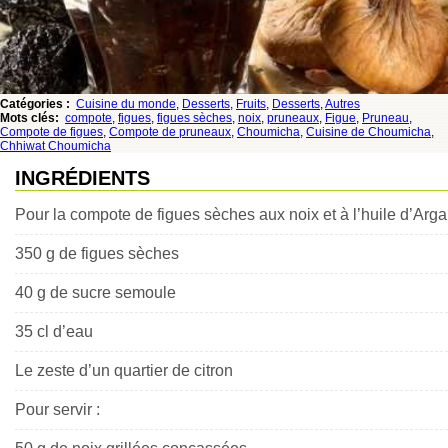
Catégories :
Cuisine du monde
,
Desserts
,
Fruits
,
Desserts
,
Autres
Mots clés:
compote
,
figues
,
figues sèches
,
noix
,
pruneaux
,
Figue
,
Pruneau
,
Compote de figues
,
Compote de pruneaux
,
Choumicha
,
Cuisine de Choumicha
,
Chhiwat Choumicha
INGRÉDIENTS
Pour la compote de figues sèches aux noix et à l’huile d’Arg
350 g de figues sèches
40 g de sucre semoule
35 cl d’eau
Le zeste d’un quartier de citron
Pour servir :