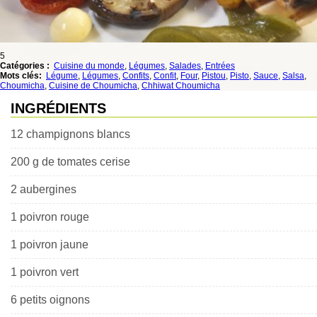
5
Catégories :
Cuisine du monde
,
Légumes
,
Salades
,
Entrées
Mots clés:
Légume
,
Légumes
,
Confits
,
Confit
,
Four
,
Pistou
,
Pisto
,
Sauce
,
Salsa
,
Choumicha
,
Cuisine de Choumicha
,
Chhiwat Choumicha
INGRÉDIENTS
12 champignons blancs
200 g de tomates cerise
2 aubergines
1 poivron rouge
1 poivron jaune
1 poivron vert
6 petits oignons