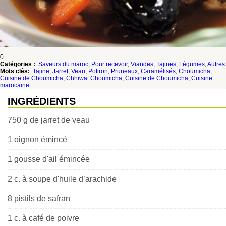
0
Catégories :
Saveurs du maroc
,
Pour recevoir
,
Viandes
,
Tajines
,
Légumes
,
Autres
Mots clés:
Tajine
,
Jarret
,
Veau
,
Potiron
,
Pruneaux
,
Caramélisés
,
Choumicha
,
Cuisine de Choumicha
,
Chhiwat Choumicha
,
Cuisine de Choumicha
,
Cuisine
marocaine
INGRÉDIENTS
750 g de jarret de veau
1 oignon émincé
1 gousse d'ail émincée
2 c. à soupe d'huile d’arachide
8 pistils de safran
1 c. à café de poivre