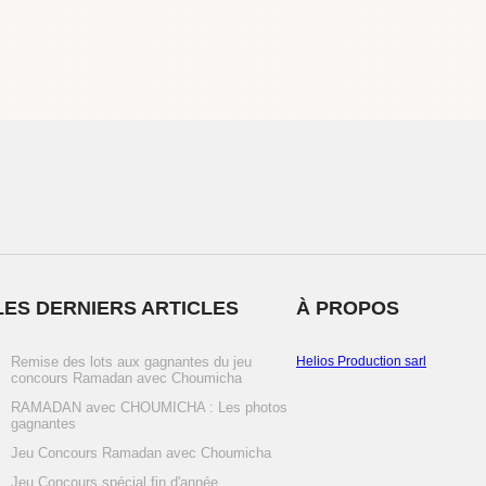
LES DERNIERS ARTICLES
À PROPOS
Remise des lots aux gagnantes du jeu
Helios Production sarl
concours Ramadan avec Choumicha
RAMADAN avec CHOUMICHA : Les photos
gagnantes
Jeu Concours Ramadan avec Choumicha
Jeu Concours spécial fin d'année