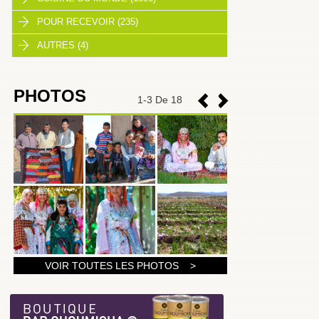
POUR RECEVOIR (235)
AUTRES (4)
PHOTOS
1
-
3
De 18
1
VOIR TOUTES LES PHOTOS >
2
3