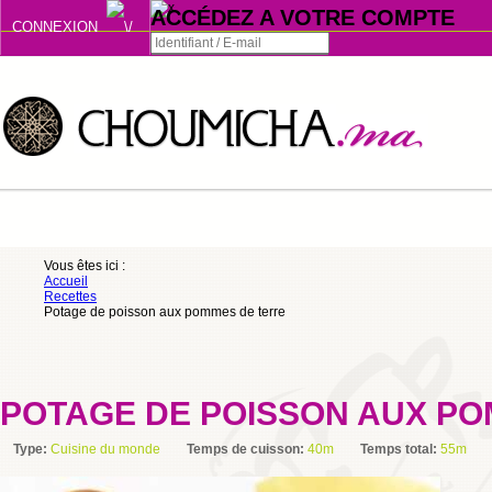
ACCÉDEZ A VOTRE COMPTE
CONNEXION
Connexion
Se souvenir de moi
ou
Vous êtes ici :
Accueil
S'INSCRIRE
Recettes
Potage de poisson aux pommes de terre
ou
POTAGE DE POISSON AUX PO
Type:
Cuisine du monde
Temps de cuisson:
40m
Temps total:
55m