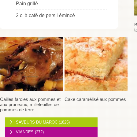
Pain grillé
2 c. à café de persil émincé
B
t
Cailles farcies aux pommes et
Cake caramélisé aux pommes
aux pruneaux, millefeuilles de
pommes de terre
SAVEURS DU MAROC (1825)
VIANDES (272)