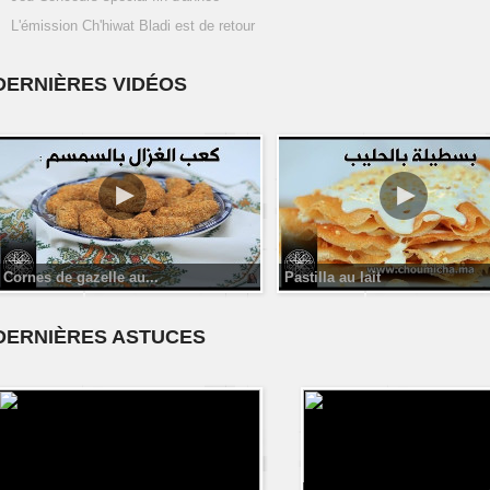
L'émission Ch'hiwat Bladi est de retour
DERNIÈRES VIDÉOS
Cornes de gazelle au...
Pastilla au lait
DERNIÈRES ASTUCES