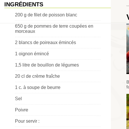
INGRÉDIENTS
Choumicha
200 g de filet de poisson blanc
650 g de pommes de terre coupées en
morceaux
2 blancs de poireaux émincés
1 oignon émincé
1,5 litre de bouillon de légumes
20 cl de crème fraîche
B
f
1 c. à soupe de beurre
Sel
Poivre
Pour servir :