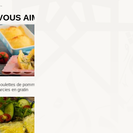
 Chafay
VOUS AIMEREZ AUSSI
0
COMMENTAIRES
oulettes de pommes de terre
arcies en gratin