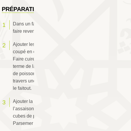
PRÉPARATION
Dans un faitout, faire fondre le beurre et y
faire revenir le poireau et l’oignon.
Ajouter les pommes de terre et le poisson
coupé en cubes. Mouiller avec le bouillon.
Faire cuire à couvert pendant 30 mn. Au
terme de la cuisson, réserver quelques cubes
de poisson et mixer la préparation. La filtrer à
travers une passoire fine et la remettre dans
le faitout.
Ajouter la crème fraîche et rectifier
l’assaisonnement. Garnir le potage des petits
cubes de poisson réservés et servir aussitôt.
Parsemer de persil émincé.