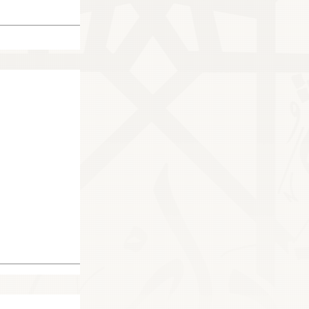
46705
25476