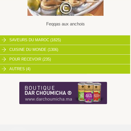
Feqqas aux anchois
SAVEURS DU MAROC (1825)
CUISINE DU MONDE (1306)
POUR RECEVOIR (235)
AUTRES (4)