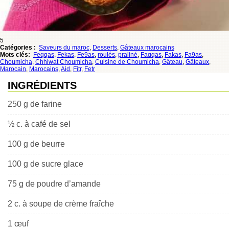
5
Catégories :
Saveurs du maroc
,
Desserts
,
Gâteaux marocains
Mots clés:
Feqqas
,
Fekas
,
Fe9as
,
roulés
,
praliné
,
Faqqas
,
Fakas
,
Fa9as
,
Choumicha
,
Chhiwat Choumicha
,
Cuisine de Choumicha
,
Gâteau
,
Gâteaux
,
Marocain
,
Marocains
,
Aid
,
Fitr
,
Fetr
INGRÉDIENTS
250 g de farine
½ c. à café de sel
100 g de beurre
100 g de sucre glace
75 g de poudre d’amande
2 c. à soupe de crème fraîche
1 œuf