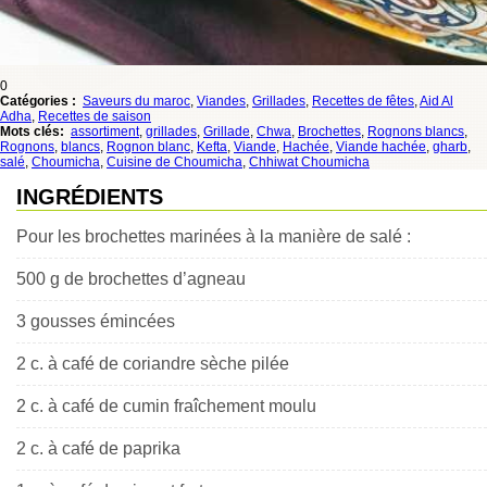
0
Catégories :
Saveurs du maroc
,
Viandes
,
Grillades
,
Recettes de fêtes
,
Aid Al
Adha
,
Recettes de saison
Mots clés:
assortiment
,
grillades
,
Grillade
,
Chwa
,
Brochettes
,
Rognons blancs
,
Rognons
,
blancs
,
Rognon blanc
,
Kefta
,
Viande
,
Hachée
,
Viande hachée
,
gharb
,
salé
,
Choumicha
,
Cuisine de Choumicha
,
Chhiwat Choumicha
INGRÉDIENTS
Pour les brochettes marinées à la manière de salé :
500 g de brochettes d’agneau
3 gousses émincées
2 c. à café de coriandre sèche pilée
2 c. à café de cumin fraîchement moulu
2 c. à café de paprika