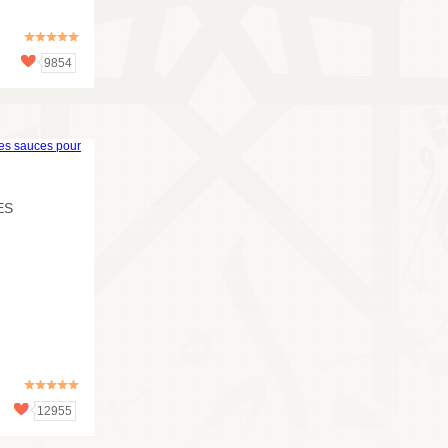
9854
11091
AUTOUR DE LA LAITUE
ES
12955
10764