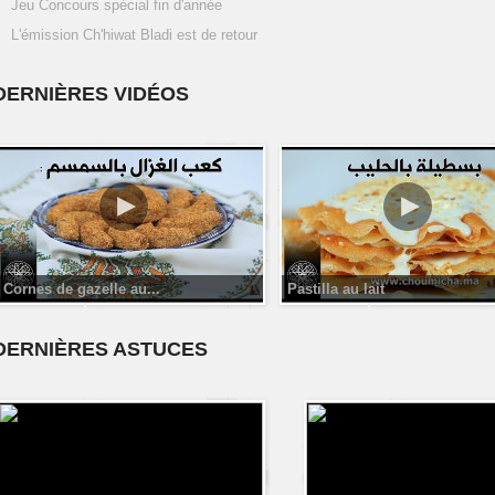
Jeu Concours spécial fin d'année
L'émission Ch'hiwat Bladi est de retour
DERNIÈRES VIDÉOS
Cornes de gazelle au...
Pastilla au lait
DERNIÈRES ASTUCES