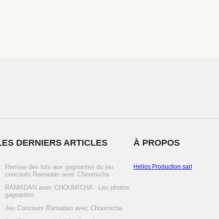
LES DERNIERS ARTICLES
À PROPOS
Remise des lots aux gagnantes du jeu
Helios Production sarl
concours Ramadan avec Choumicha
RAMADAN avec CHOUMICHA : Les photos
gagnantes
Jeu Concours Ramadan avec Choumicha