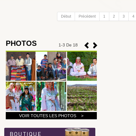
Début
Précédent
1
2
3
4
PHOTOS
1
-
3
De 18
1
VOIR TOUTES LES PHOTOS >
2
3