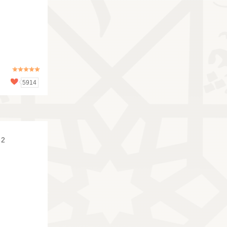
5914
7320
 2
AUTOUR DU CITRON 1