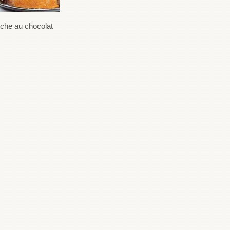
oche au chocolat
Brioche aux noix et aux
pruneaux