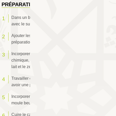
PRÉPARATION
Dans un bol, travailler le beurre en pommade
avec le sucre glace.
Ajouter les œufs et mélanger pour avoir une
préparation homogène.
Incorporer la farine avec le sel et la levure
chimique, puis rajouter la poudre de cacao, le
lait et le zeste de citron.
Travailler énergiquement le mélange pour
avoir une pâte sans grumeaux.
Incorporer les noix et verser la pâte dans un
moule beurré et fariné.
Cuire le cake au four préchauffé à 180°C