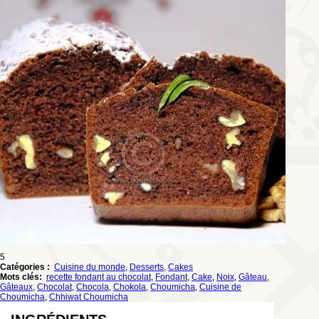
5
Catégories :
Cuisine du monde
,
Desserts
,
Cakes
Mots clés:
recette fondant au chocolat
,
Fondant
,
Cake
,
Noix
,
Gâteau
,
Gâteaux
,
Chocolat
,
Chocola
,
Chokola
,
Choumicha
,
Cuisine de
Choumicha
,
Chhiwat Choumicha