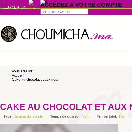
ACCÉDEZ A VOTRE COMPTE
CONNEXION
Connexion
Se souvenir de moi
ou
Vous êtes ici :
Accueil
S'INSCRIRE
Cake au chocolat et aux noix
ou
CAKE AU CHOCOLAT ET AUX 
Type:
Cuisine du monde
Temps de cuisson:
30m
Temps total:
45m