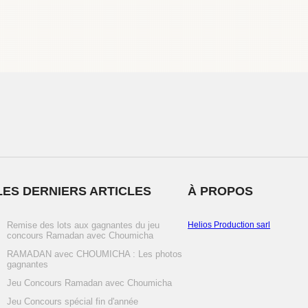
LES DERNIERS ARTICLES
À PROPOS
Remise des lots aux gagnantes du jeu
Helios Production sarl
concours Ramadan avec Choumicha
RAMADAN avec CHOUMICHA : Les photos
gagnantes
Jeu Concours Ramadan avec Choumicha
Jeu Concours spécial fin d'année