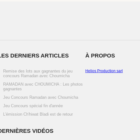
LES DERNIERS ARTICLES
À PROPOS
Remise des lots aux gagnantes du jeu
Helios Production sarl
concours Ramadan avec Choumicha
RAMADAN avec CHOUMICHA : Les photos
gagnantes
Jeu Concours Ramadan avec Choumicha
Jeu Concours spécial fin d'année
L'émission Ch'hiwat Bladi est de retour
DERNIÈRES VIDÉOS