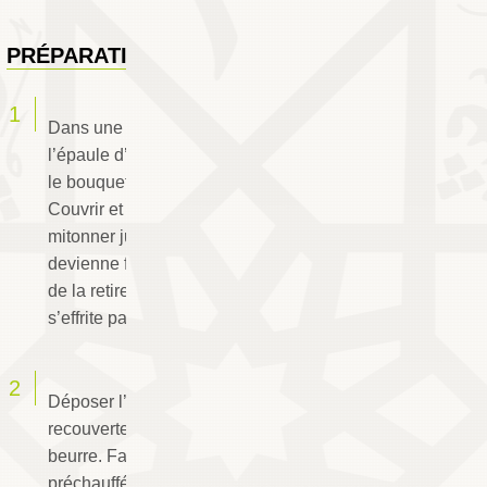
By
PRÉPARATION
Dans une marmite à fond épais, déposer
l’épaule d’agneau, l’oignon, les épices, l’ail,
le bouquet d’herbes,
le beurre rance
et l’eau.
Couvrir et à ébullition, baisser le feu et laisser
mitonner jusqu’à ce que l’épaule d’agneau
devienne fondante. La laisser refroidir avant
de la retirer de la marmite pour qu’elle ne
s’effrite pas.
Déposer l’épaule d’agneau sur une plaque
recouverte de papier sulfurisé et l’enduire de
beurre. Faire dorer l’épaule d’agneau au four
préchauffé à 180°C pendant 20 à 25 mn.