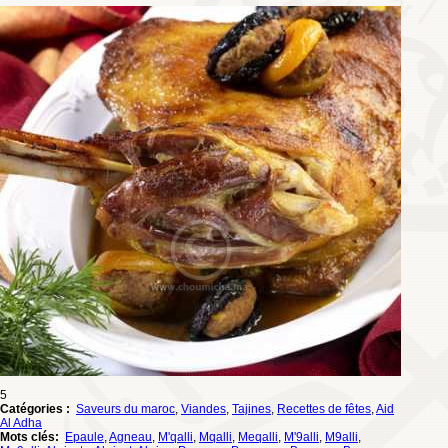
5
Catégories :
Saveurs du maroc
,
Viandes
,
Tajines
,
Recettes de fêtes
,
Aid
Al Adha
Mots clés:
Epaule
,
Agneau
,
M'qalli
,
Mqalli
,
Meqalli
,
M'9alli
,
M9alli
,