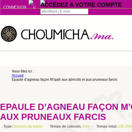
ACCÉDEZ A VOTRE COMPTE
CONNEXION
Connexion
Se souvenir de moi
ou
Vous êtes ici :
Accueil
S'INSCRIRE
Epaule d’agneau façon M’qalli aux abricots et aux pruneaux farcis
ou
EPAULE D’AGNEAU FAÇON M’
AUX PRUNEAUX FARCIS
Type:
Saveurs du maroc
Temps de cuisson:
25m
Temps total:
23h 25m