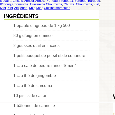
Me9alli
,
Abricots
,
Abricot
,
Abrico
,
Pruneau
,
Pruneaux
,
Berqouq
,
Barqouq
,
B'rqouq
,
Choumicha
,
Cuisine de Choumicha
,
Chhiwat Choumicha
,
Ktef
,
K'tef
,
Ktef
,
Aid
,
Adha
,
Kbir
,
Kber
,
Cuisine marocaine
INGRÉDIENTS
1 épaule d’agneau de 1 kg 500
80 g d’oignon émincé
2 gousses d’ail émincées
1 petit bouquet de persil et de coriandre
1 c. à café de beurre rance ‘Smen”
1 c. à thé de gingembre
1 c. à thé de curcuma
Choumicha
10 pistils de safran
1 bâtonnet de cannelle