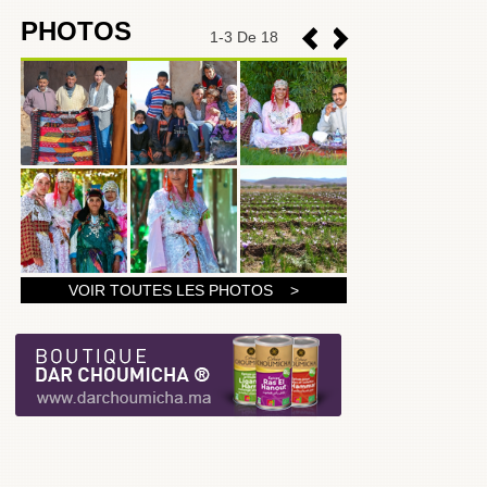
PHOTOS
1
-
3
De 18
1
VOIR TOUTES LES PHOTOS >
2
3