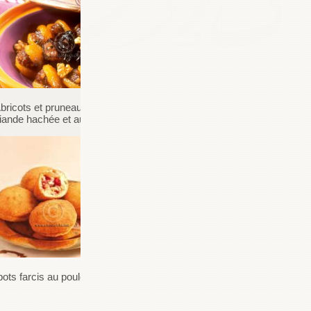
RAHMA
dimanche 11 janvier 2015 |
#
salam 3ala ahsan chef
choumicha ana jarabte al3adide
dial alwassafat dialak kano
bricots et pruneaux farcis à la
momtazine brite ta3tili wasfa
iande hachée et aux noix
nta3 gratin balbatata wa lkafta
ila jat a3la khatrak et
merci gro bisou
RÉPONDRE
ots farcis au poulet