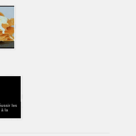
éussir les
 à la