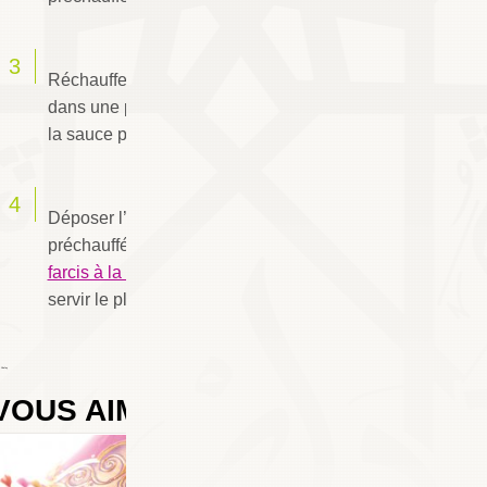
Réchauffer la sauce de cuisson et la passer
dans une passoire pour la filtrer. Faire réduire
la sauce pour la rendre sirupeuse.
Déposer l’épaule d’agneau dans un plat
préchauffé, la garnir d’
abricots et de pruneaux
farcis à la viande hachée
. Napper de sauce et
servir le plat très chaud.
 Chafay
VOUS AIMEREZ AUSSI
1
COMMENTAIRES