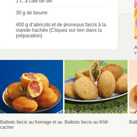
1 c. à café de sel
30 g de beurre
400 g d’abricots et de pruneaux farcis à la
viande hachée (Cliquez sur lien dans la
préparation)
A
v
Batbots farcis au fromage et au
Batbots farcis au Khliï
Batb
cacher