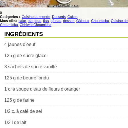
0
Catégories :
Cuisine du monde
,
Desserts
,
Cakes
Mots clés:
cake
,
magique
,
flan
,
gâteau
,
dessert
,
Gâteaux
,
Choumicha
,
Cuisine de
Choumicha
,
Chhiwat Choumicha
INGRÉDIENTS
4 jaunes d'oeuf
125 g de sucre glace
3 sachets de sucre vanillé
125 g de beurre fondu
1 c. à soupe d'eau de fleurs d'oranger
125 g de farine
1/2 c. à café de sel
1/2 l de lait