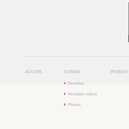
ACCUEIL
CUISINE
PRODUIT
Recettes
Recettes vidéos
Photos
Cookie Consent plugin for the EU cookie l