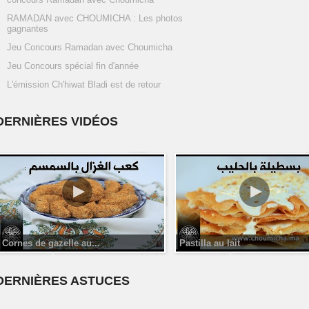
RAMADAN avec CHOUMICHA : Les photos
gagnantes
Jeu Concours Ramadan avec Choumicha
Jeu Concours spécial fin d'année
L'émission Ch'hiwat Bladi est de retour
DERNIÈRES VIDÉOS
Cornes de gazelle au...
Pastilla au lait
DERNIÈRES ASTUCES