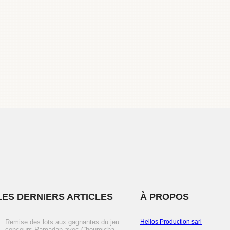
LES DERNIERS ARTICLES
À PROPOS
Remise des lots aux gagnantes du jeu
Helios Production sarl
concours Ramadan avec Choumicha