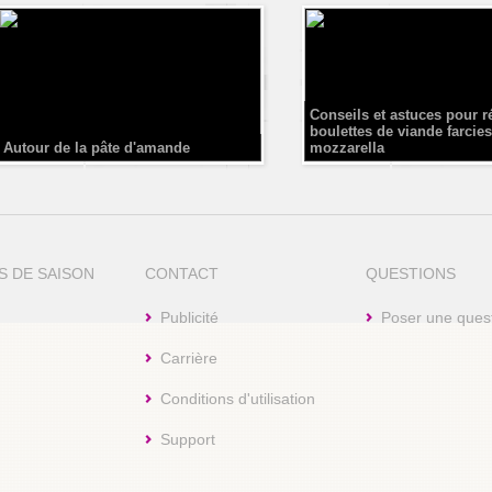
Conseils et astuces pour r
boulettes de viande farcies
Autour de la pâte d'amande
mozzarella
S DE SAISON
CONTACT
QUESTIONS
Publicité
Poser une ques
Carrière
Conditions d'utilisation
Support
aw