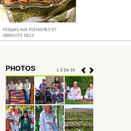
FEQQAS AUX PISTACHES ET
ABRICOTS SECS
PHOTOS
1
-
3
De 18