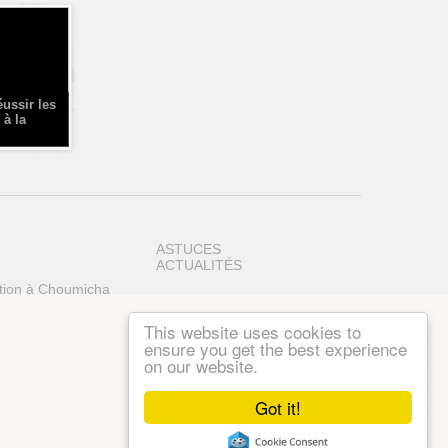
éussir les
 à la
ASTUCES
ACTUALITÉS
tion à Choumicha
This website uses cookies to
ensure you get the best experience
on our website.
Got it!