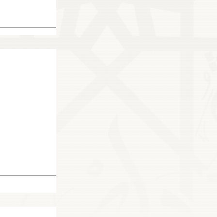
17313
11988