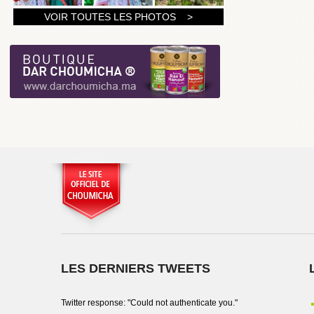
1
VOIR TOUTES LES PHOTOS >
2
3
LES DERNIERS TWEETS
Twitter response: "Could not authenticate you."