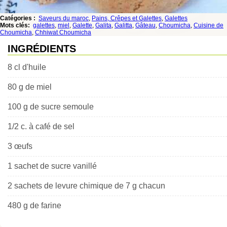
Catégories :
Saveurs du maroc
,
Pains, Crêpes et Galettes
,
Galettes
Mots clés:
galettes
,
miel
,
Galette
,
Galita
,
Galitta
,
Gâteau
,
Choumicha
,
Cuisine de
Choumicha
,
Chhiwat Choumicha
INGRÉDIENTS
8 cl d'huile
80 g de miel
100 g de sucre semoule
1/2 c. à café de sel
3 œufs
1 sachet de sucre vanillé
2 sachets de levure chimique de 7 g chacun
480 g de farine