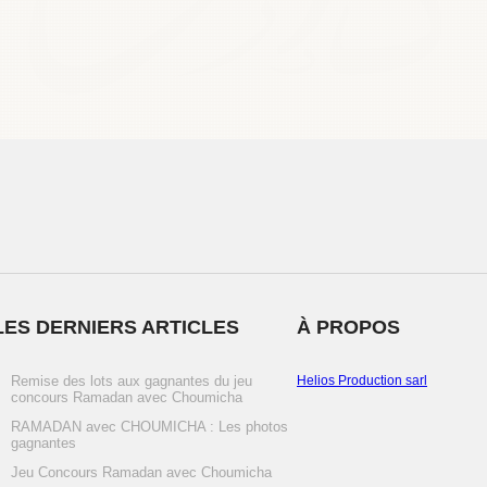
LES DERNIERS ARTICLES
À PROPOS
Remise des lots aux gagnantes du jeu
Helios Production sarl
concours Ramadan avec Choumicha
RAMADAN avec CHOUMICHA : Les photos
gagnantes
Jeu Concours Ramadan avec Choumicha