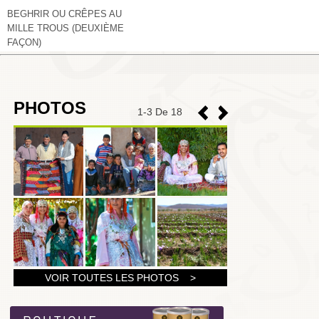
BEGHRIR OU CRÊPES AU
MILLE TROUS (DEUXIÈME
FAÇON)
PHOTOS
1
-
3
De 18
1
VOIR TOUTES LES PHOTOS >
2
3