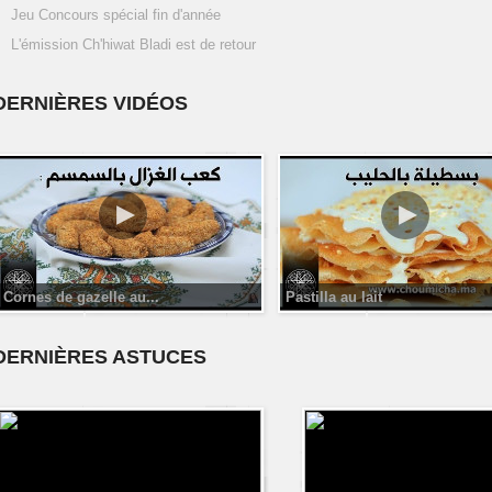
Jeu Concours spécial fin d'année
L'émission Ch'hiwat Bladi est de retour
DERNIÈRES VIDÉOS
Cornes de gazelle au...
Pastilla au lait
DERNIÈRES ASTUCES