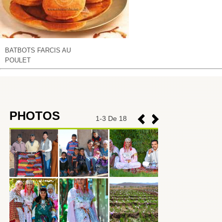
BATBOTS FARCIS AU
POULET
PHOTOS
1
-
3
De 18