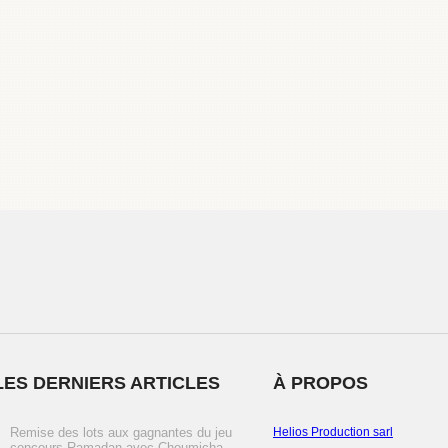
LES DERNIERS ARTICLES
À PROPOS
Remise des lots aux gagnantes du jeu
Helios Production sarl
concours Ramadan avec Choumicha