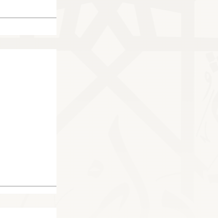
105974
23747