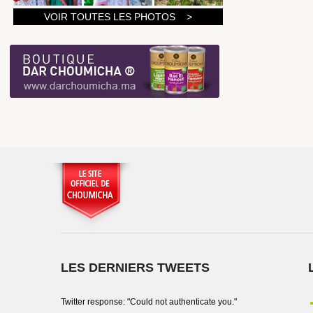
1
VOIR TOUTES LES PHOTOS >
2
3
LES DERNIERS TWEETS
Twitter response: "Could not authenticate you."