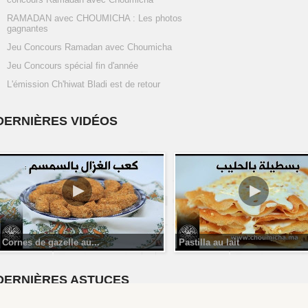
RAMADAN avec CHOUMICHA : Les photos
gagnantes
Jeu Concours Ramadan avec Choumicha
Jeu Concours spécial fin d'année
L'émission Ch'hiwat Bladi est de retour
DERNIÈRES VIDÉOS
Cornes de gazelle au...
Pastilla au lait
aw
DERNIÈRES ASTUCES