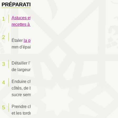
PRÉPARATION
Astuces et conseils pour bien réussir les
recettes à base de pâte feuilletée.
Étaler
la pâte
en une fine abaisse de 2 à 3
mm d'épaisseur.
Détailler l'abaisse de pâte en bande de 3 cm
de largeur.
Enduire chaque bande de pâte, des deux
côtés, de blanc d'œuf et les saupoudrer de
sucre semoule.
Prendre chaque bande des deux extrémités
et les tordre pour obtenir une torsade.