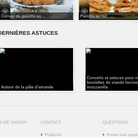
Cornes de gazelle au...
Pastilla au lait
DERNIÈRES ASTUCES
Conseils et astuces pour r
boulettes de viande farcies
Autour de la pâte d'amande
mozzarella
S DE SAISON
CONTACT
QUESTIONS
Publicité
Poser une ques