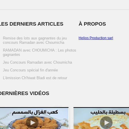
LES DERNIERS ARTICLES
À PROPOS
Remise des lots aux gagnantes du jeu
Helios Production sarl
concours Ramadan avec Choumicha
RAMADAN avec CHOUMICHA : Les photos
gagnantes
Jeu Concours Ramadan avec Choumicha
Jeu Concours spécial fin d'année
L'émission Ch'hiwat Bladi est de retour
DERNIÈRES VIDÉOS