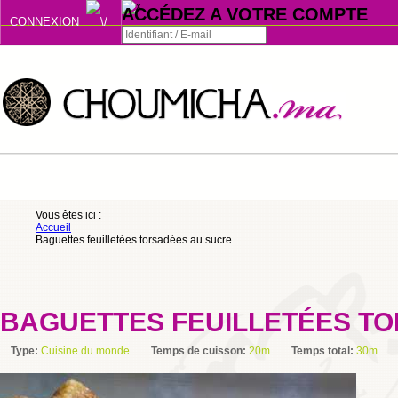
ACCÉDEZ A VOTRE COMPTE
CONNEXION
Connexion
Se souvenir de moi
ou
Vous êtes ici :
Accueil
S'INSCRIRE
Baguettes feuilletées torsadées au sucre
ou
BAGUETTES FEUILLETÉES T
Type:
Cuisine du monde
Temps de cuisson:
20m
Temps total:
30m