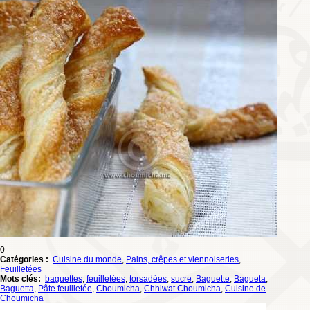
0
Catégories :
Cuisine du monde
,
Pains, crêpes et viennoiseries
,
Feuilletées
Mots clés:
baguettes
,
feuilletées
,
torsadées
,
sucre
,
Baguette
,
Bagueta
,
Baguetta
,
Pâte feuilletée
,
Choumicha
,
Chhiwat Choumicha
,
Cuisine de
Choumicha