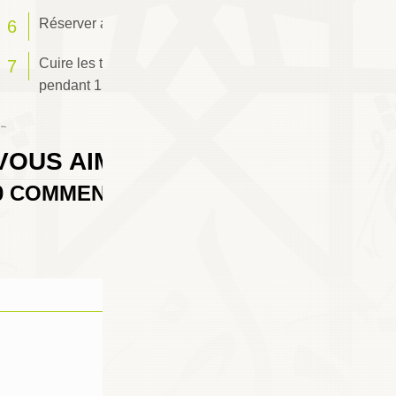
Réserver au frais pendant 15 mn.
Cuire les torsades au four préchauffé à 180°C
pendant 15 à 20 mn.
 Chafay
VOUS AIMEREZ AUSSI
0
COMMENTAIRES