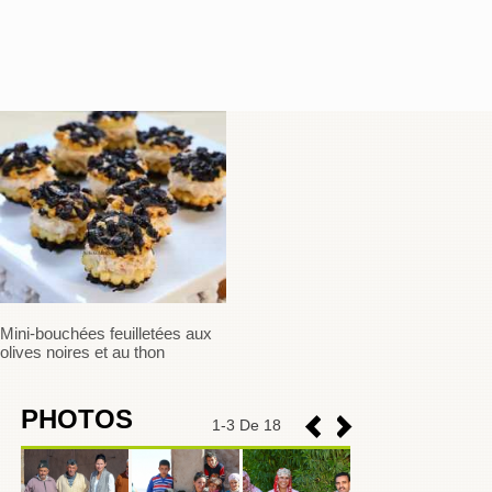
Mini-bouchées feuilletées aux
olives noires et au thon
PHOTOS
1
-
3
De 18