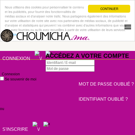
Nous utilisons des cookies pour personnaliser le contenu
CONTINUER
et les publicités, pour fournir des fonctionnalités de
médias sociaux et d'analyser notre trafic. Nous partageons également des informations
sur votre utilisation de notre site avec nos partenaires de médias sociaux, de publicité et
d'analyse et statistiques qui peuvent l es combiner avec d'autres informations que vous
leur avez fournies ou qu'ils avez recueillies à partir de votre utilisation de leurs services.
Lire plus
ACCÉDEZ A VOTRE COMPTE
CONNEXION
Connexion
Se souvenir de moi
MOT DE PASSE OUBLIÉ ?
IDENTIFIANT OUBLIÉ ?
ou
S'INSCRIRE